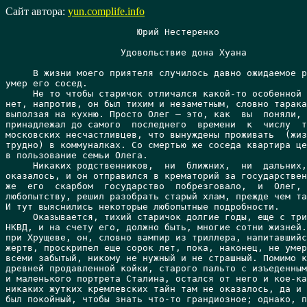
Сайт автора:
yun.complife.info
			Юрий Нестеренко

		     Удовольствие дона Хуана

     В жизни моего приятеля случилось давно ожидаемое радостное событие:
умер его сосед.
     Не то чтобы старичок отличался какой-то особенной  зловредностью  –
нет, напротив, он был тихим и незаметным, словно таракан, лишь по  ночам
выползая на кухню. Просто Олег – это, как  вы  поняли,  мой  приятель  –
принадлежал до самого  последнего  времени  к  числу  тех,  редких  уже,
московских несчастливцев, что вынуждены проживать  (жизнью  это  назвать
трудно) в коммуналках. Со смертью же соседа квартира целиком  переходила
в пользование семьи Олега.
     Никаких родственников,  ни  ближних,  ни  дальних,  у  старичка  не
оказалось, и он отправился в крематорий за государственный счет;  убогим
же  его  скарбом  государство  побрезговало,  и  Олег,   по   природному
любопытству, решил разобрать старый хлам, прежде чем тащить на  помойку.
И тут выяснились некоторые любопытные подробности.
     Оказывается, тихий старичок долгие годы, еще с тридцатых, служил  в
НКВД, и на счету его, должно быть, многие сотни жизней. Выйдя на  пенсию
при Хрущеве, он, словно вампир из триллера, напитавшийся энергией  своих
жертв, проскрипел еще сорок лет, пока, наконец, не умер в полной нищете,
всеми забытый, никому не нужный и не страшный. Помимо колченогого стула,
древней продавленной койки, старого пальто с изъеденным молью воротником
и маленького портрета Сталина, остался от него и кое-какой  архив.  Нет,
никаких жутких кремлевских тайн там не оказалось, да и не  в  том  ранге
был покойный, чтобы знать что-то грандиозное; однако, помимо  нескольких
выцветших почетных грамот, пожелтевших газетных вырезок и тому подобного
мусора обнаружились там и достаточно странные рукописные документы –  от
нотных записей до математических расчетов. По всей видимости,  это  были
бумаги, изъятые при обысках и позже  признанные  не  имеющими  ценности.
Трудно сказать, почему старый палач хранил их; может быть,  считал,  что
начальство  проявляет  недостаточно  бдительности,  и   что   подлинный,
вредительский смысл этих листков еще будет раскрыт. Я так и  представляю
себе, как в свободное от службы время, а потом и позже, уже  на  пенсии,
он, сгорбившись над столом и напялив на нос очки, медленно перелистывает
в свете коричневой настольной  лампы  эти  сделанные  разными  почерками
записи, силясь постигнуть скрытый в них шифр и вывести на чистую воду их
авторов, давно уже, должно быть, расстрелянных или сгинувших в  лагерях.
А может быть, он просто хранил  эти  бумаги,  как  охотник  хранит  свои
трофеи. Теперь мы уже не узнаем, как не узнаем и имен тех, кто  когда-то
в порыве вдохновения разбрасывал ноты  по  листу  или  пестрил  школьную
тетрадь бисерной вязью алгебраических формул...
     Среди  этих  бумаг  Олегу  попалась  простая  картонная  папка  без
надписей, содержавшая  стопку  желтых,  ломких,  обмусоленных  по  краям
листков. Выглядели они очень старыми  и  покрыты  были  каллиграфическим
почерком человека, писавшего явно не по-русски и даже  не  по-английски,
со старомодными росчерками и завитушками. Язык был  опознан  Олегом  как
испанский или португальский; тут-то он и вспомнил обо мне.
     Дело в том, что изо всех его  знакомых  какое-то  представление  об
испанском имею я один.  В  школе  я,  как  и  прочие,  учил  английский;
испанский  был  моей  собственной  инициативой.  Было  это   на   излете
перестройки, когда я еще не знал, что брошу программирование  и  уйду  в
литературу, которая крепче, чем любой ОВИР, привяжет меня  к  постылому,
но все-таки русскоязычному отечеству; тогда передо мной стоял не  вопрос
"ехать  или  не  ехать",  а  исключительно  вопрос  "куда?"  По  трезвом
размышлении я решил, что при моей идиосинкразии на  такие  понятия,  как
фулл-тайм,  корпоративная  этика,  жесткие  сроки  и  белая  рубашка   с
галстуком, Штаты для меня неактуальны. Израиль также не подходил в  силу
ряда причин: во-первых, не для того я косил  от  советской  (тогда  еще)
армии, чтобы служить в израильской, во-вторых, мне по чисто эстетическим
соображениям не нравится иврит, а в-третьих, у меня в роду нет ни одного
еврея. Европа – примерно то же самое, что Штаты, но там в придачу еще  и
холодно. Тогда-то я и обратил свой взор  на  Южную  Америку;  все  равно
куда, лишь бы было тепло  (я  люто,  до  дрожи,  до  скрежета  зубовного
ненавижу зиму!) и не слишком стреляли. В общем, практически  хрустальная
мечта Остапа Бендера о Рио-де-Жанейро; но, в отличие от Остапа, я  начал
не с миллиона, а с языка. Однако у меня  так  и  не  хватило  энтузиазма
довести дело до конца. К  тому  же  при  полном  отсутствии  разговорной
практики я вряд ли сумею как  следует  объясниться  с  носителем  языка;
тексты, однако, читать более-менее могу, пусть и  периодически  сверяясь
со словарем.
     Однако текст, который подсунул мне  Олег,  прочитать  было  не  так
просто – все-таки я изучал современный язык,  а  не  его  средневекового
предка. Ничего не могу сказать о датировке  рукописи  –  пусть  об  этом
судят профессионалы, а не дилетанты вроде меня. Но, по  всей  видимости,
со времени ее написания прошло несколько столетий – или, может быть, она
представляет собой более  позднюю  (но  тоже  уже  очень  старую)  копию
древнего манускрипта. У рукописи нет ни начала, ни  конца;  более  того,
листки, как оказалось, были сложены в папку практически  в  произвольном
порядке – тот, кто их укладывал, явно не был  знатоком  староиспанского,
хотя, конечно, прежде он должен были получить заключение  эксперта.  Мне
пришлось немало повозиться, чтобы применить свои куцые  знания  к  этому
антиквариату; к счастью, на одном из испаноязычных  сайтов  в  интернете
мне удалось найти словарь, содержащий старые формы слов.
     В  конечном  счете  я  сумел  отсортировать  страницы  по  порядку;
оказалось, что перед нами три фрагмента одной рукописи. Автором  ее  был
некий  монах  бенедектинского  ордена,  падре  Игнасио.  Два   фрагмента
представляют  собой  занудные  рассуждения  по   каким-то   богословским
вопросам, интересные (и понятные)  только  для  историка  средневековья;
однако третий содержит любопытные сведения  о  последних  минутах  жизни
человека,  доселе  считавшегося  личностью   скорее   легендарной,   чем
исторической. В тексте он именуется доном Хуаном; поскольку он  испанец,
а не португалец, его имя следует читать именно так, а не через "Ж",  как
привыкли в России. Легенды, впрочем, всегда откуда-то берутся,  и  я  не
вижу, почему бы такому человеку  не  существовать  в  реальности  –  как
существовал, к примеру, настоящий Мюнххаузен, да и  у  Фауста  был  свой
прототип. С другой стороны, я не могу поручиться за правдивость рассказа
падре Игнасио, равно как и за то, что и сам падре не  является  вымыслом
подлинного автора манускрипта; однако  мне  эта  история  представляется
вполне правдоподобной.
     Удивительная, однако,  штука  –  биография  вещей!  Будучи  нередко
намного длиннее человеческой, она тем самым получает  шанс  оказаться  и
более причудливой. Вероятно, несколько  столетий  рукопись  пролежала  в
тиши и покое  какой-нибудь  монастырской  библиотеки.  Затем  вдруг  все
изменилось,   монастырь   в   революционном   угаре    был    разграблен
республиканцами; кому из них  и  зачем  понадобился  старый  манускрипт?
Потом – гражданская война, победа Франко, и  рукопись  попадает  в  СССР
вместе с  республиканским  эмигрантом  или  советским  интербригадовцем.
Дальнейшая судьба тех и других на родине социализма известна;  лучше  бы
им остаться в Испании и принять честную смерть от  пуль  франкистов,  не
лишенных испанской  галантности,  нежели  жалко  издыхать  от  побоев  и
туберкулеза в завшивленных лагерных бараках... А рукопись,  точнее,  то,
что осталось от нее к тому времени, перекочевало из сейфа  НКВД  в  ящик
стола московской коммунальной квартиры.  Палач-идеалист,  бессеребреник,
не выхлопотавший себе у всесильного ведомства лучших жилищных условий...
Знал ли он испанский? Или, может, его привлекло мелькавшее на  страницах
имя don Juan? Уж не счел ли он, чего доброго,  эти  ветхие  разрозненные
листки порнографией? Какая ирония для рукописи благочестивого монаха – и
какой  простор  для  фантазий  психоаналитиков:  коммунистический  аскет
приносит домой даже не саму порнографию, а лишь то, что считает таковой,
ибо не может прочитать – символ  символа,  и  в  этой-то  принципиальной
непознаваемости, сиречь недостижимости, заключена  для  него  наибольшая
притягательность... И уж, конечно, меньше всего этот монах из своего XVI
(допустим) века мог предвидеть, что  когда-нибудь  листки  эти  лягут  в
сканер, и его аккуратный почерк с успехом будет  распознан  компьютерной
программой.
     Мой перевод достаточно вольный, некоторые места так и остались  для
меня непонятными, но за общий смысл я ручаюсь. История, описанная в этом
фрагменте,  произошла  с  падре  Игнасио  по   дороге,   когда   он,   в
сопровождении послушника Рауля, направлялся  в  отдаленный  монастырь  в
Толедских горах. Не знаю уж, за каким делом – это, очевидно, осталось на
недошедших до нас страницах – ну да и не важно. Важно,  что  в  пути  их
застала непогода, и они вынуждены были искать убежища...

     "... Парило уже в третьем часу пополудни, горячий воздух был  тяжел
и вязок, заставляя сердце биться быстрее и  вызывая  быстрое  утомление;
однако же, положась на милосердие Божие,  я  велел  Раулю  собираться  в
путь, рассчитывая еще до заката перебраться через перевал. Дорога шла  в
гору, петляя меж неприветливыми склонами,  поросшими  выжженной  солнцем
травой, крутыми скальными обрывами и опасными осыпями.  Несколько  часов
мы ехали молча, изредка освежаясь водой из  фляги;  изнуряющий  зной  не
располагал к беседе. Рауль несколько раз тревожно посматривал на  запад,
и я, устремив взор в том же направлении, принужден  был  убедиться,  что
небесная синева обрела там угрожающе-темный оттенок. Вскоре  донесся  до
нас и первый, отдаленный еще, раскат грома. Но делать  было  нечего;  мы
находились вдали от  