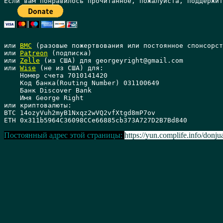
или 
BMC
 (разовые пожертвования или постоянное спонсорст
или 
Patreon
 (подписка)

или 
Zelle
 (из США) для georgeyright@gmail.com

или 
Wise
 (не из США) для: 

    Номер счета 7010141420 

    Код банка(Routing Number) 031100649 

    Банк Discover Bank 

    Имя George Right

или криптовалюты:

BTC 14ozyVuh2myB1Nxqz2wVQ2vfXtgd8mP7ov

Постоянный адрес этой страницы:
https://yun.complife.info/donju