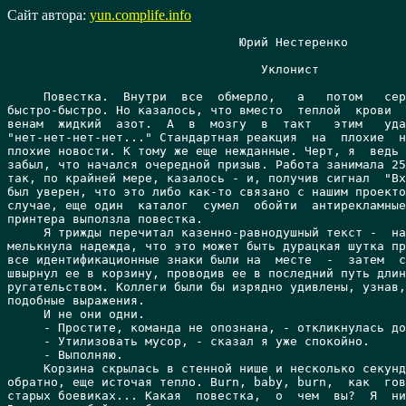
Сайт автора:
yun.complife.info
				Юрий Нестеренко

				   Уклонист

     Повестка.  Внутри  все  обмерло,   а   потом   сердце   заколотилось
быстро-быстро. Но казалось, что вместо  теплой  крови  оно  разгоняет  по
венам  жидкий  азот.  А  в  мозгу  в  такт   этим   ударам   уже   билось
"нет-нет-нет-нет..." Стандартная реакция  на  плохие  новости.  На  очень
плохие новости. К тому же еще нежданные. Черт, я  ведь  и  впрямь  совсем
забыл, что начался очередной призыв. Работа занимала 25 часов в  сутки  -
так, по крайней мере, казалось - и, получив сигнал  "Входящая  почта",  я
был уверен, что это либо как-то связано с нашим проектом, либо, в  худшем
случае, еще один  каталог  сумел  обойти  антирекламные  фильтры.  Но  из
принтера выползла повестка.
     Я трижды перечитал казенно-равнодушный текст -  на  какой-то  момент
мелькнула надежда, что это может быть дурацкая шутка приятелей,  но  нет,
все идентификационные знаки были на  месте  -  затем  скомкал  бумажку  и
швырнул ее в корзину, проводив ее в последний путь длинным и заковыристым
ругательством. Коллеги были бы изрядно удивлены, узнав, что мне  известны
подобные выражения.
     И не они одни.
     - Простите, команда не опознана, - откликнулась домашняя система.
     - Утилизовать мусор, - сказал я уже спокойно.
     - Выполняю.
     Корзина скрылась в стенной нише и несколько секунд спустя  вернулась
обратно, еще источая тепло. Burn, baby, burn,  как  говорили  в  каких-то
старых боевиках... Какая  повестка,  о  чем  вы?  Я  ничего  не  получал.
Вероятно, сбой в работе почты.
     Только, разумеется, не такие они идиоты, чтобы заглотить  это  более
одного раза. Сначала всегда приходит повестка по почте,  а  потом,  ежели
призывник не реагирует, они являются  лично.  Во  всяком  случае,  раньше
такой порядок соблюдался неукоснительно, и между первой и  второй  фазами
мог пройти не один день. Однако, кажется, до  них  уже  дошло,  насколько
неразумно спугивать дичь ни к чему не обязывающими почтовыми извещениями.
Я слышал, что в последнее время они все чаще заявляются сразу, вытаскивая
ничего не подозревающих призывников из постелей  в  предутренние  часы...
Что ж, будем считать, что мне повезло. Что караул еще не  поджидает  меня
за дверью. Но если и так, терять время не следует.
     Я узнал в сети погоду - обычная осенняя слякотная мерзость, и  когда
только, наконец, установки климат-контроля доведут  до  ума?  -  поспешно
оделся и учинил в квартире  разгром  средней  степени,  вытряхивая  ящики
стола и шкафов в поисках наличных. Если за  меня  возьмутся  всерьез,  им
ничего не стоит заблокировать мои  кредитки...  Увы,  наличности  нашлось
совсем немного, да и та в йенах. Когда мне в  последний  раз  требовались
наличные - а было это, кажется, лет десять назад - как  раз  был  хороший
курс йены... И тогда старые обменные автоматы еще торчали на каждом углу,
а сейчас с этим могут  возникнуть  проблемы.  Ничего,  в  крайнем  случае
одолжу у друзей.
     За дверью, к моему великому облегчению, меня никто не ждал. Засады в
подъезде тоже не  оказалось.  Значит,  рассчитывают  на  мою  гражданскую
сознательность. Ну-ну. Нет,  конечно,  если  бы  я  знал,  что  страна  в
опасности, и я последний, на кого она может положиться... но ведь это  не
так. Стране вполне может послужить  кто-нибудь  другой.  Может  быть,  не
такой умный, зато не наслаждающийся избытком более интересных занятий.
     Шагая к остановке под мелким дождем, я прикидывал, насколько  опасно
мне появляться в  лаборатории.  С  одной  стороны,  конечно,  это  вполне
логичное место, которое следует проверить охотникам. С другой - я не  был
там  уже  много   дней,   поскольку   предпочитаю   работать   в   режиме
дистанционного доступа. И они знают, что в  наше  время  так  ведут  себя
многие. Пожалуй, они не станут заявляться туда в первую очередь. А мне не
помешает напрямую переговорить с кем-нибудь  из  ребят.  Кто  знает,  что
будет с моим дистанционным доступом в ближайшее время.
     Монорельс  доставил  меня  почти   к   подъезду   института.   Я   с
удовольствием нырнул из уличной  пакости  в  теплую  проходную,  привычно
чиркнул карточкой по щели сканера, привычно подумал, что  надо,  наконец,
заменить   эту   архаичную   систему   безопасности   на    дистанционное
автоматическое сканирование биометрики, но никак не  доходят  руки  -  и,
бросив мокрый плащ гардеробщику (тоже, кстати, не самой новой модели,  но
со своими обязанностями справляется безупречно, а что еще надо?), вошел в
лифт. Кабина помчала меня  сквозь  этажи  вниз,  остановившись  на  минус
восьмом.
     Войдя в "предбанник", я  окинул  взглядом  голограммы  коллег.  Все,
естественно, были заняты делом; Макс, Оля и Вадим что-то горячо обсуждали
- я видел лишь движения губ: очевидно,  общую  голосовую  трансляцию  они
отключили, чтобы не мешать остальным. Серж, скрестив руки на груди  a  la
Наполеон - если, конечно, представить себе тощего  Наполеона  ростом  под
два метра - стоял перед обзорным экраном, задумчиво изучая  Полигон.  При
желании, конечно, он мог в качестве виртуальной копии побродить и внутри,
но, как видно, такого желания не  испытывал.  Неуютное  это  место,  даже
когда имеешь дело всего лишь с виртуальной проекцией. Шестьсот кельвинов,
сотня атмосфер... Проектор Кирилла оставался темным. Не иначе, дрыхнет. И
трудно его за это осуждать - вчера, точнее, уже сегодня, когда  в  четыре
ночи я все же вывалился из сети,  Кирилл  все  еще  работал...  Во  плоти
присутствовал  только  Валерка.  Он,  в  отличие  от  меня,   предпочитал
находиться поближе к месту событий  и  обыкновенно  дневал  и  ночевал  в
лаборатории. Не знаю, когда последний раз его видели дома.
     Словно почувствовав мой взгляд, он обернулся и расплылся  в  улыбке.
Я, не желая отвлекать остальных, молча кивнул на дверь в боковую комнату,
где мы - в тех нечастых случаях,  когда  собирались  во  плоти  вместе  -
устраивали чаепития. Здесь же Валерка поставил  свою  раскладушку;  войдя
внутрь, я увидел, что постель неубрана - очевидно, гостей он  сегодня  не
ждал. Кибергорничная нам по штату не положена -  все  же  у  нас  научное
учреждение, а не гостиница; теоретически, конечно, можно было бы провести
ее как дополнительное оборудование за счет резервных фондов,  и  стоит-то
она копейки, но Валерка скорее  удавится,  чем  позволит  тратить  деньги
лаборатории "на всякую ерунду".
     - Привет, Олег, давненько в реале не заглядывал, - Валерка  деловито
придвинул стулья к круглому столу и обернулся к кухонному автомату. - Чай
будешь?
     - Не откажусь. Что нового за последние часы?
     - О, так ты еще  не  в  курсе!  А  я-то  думал,  ты  из-за  этого  и
примчался. Роберт нашел глюк! У нас там  при  митозе  во  второй  цепочке
получался дельта-изомер.
     - Это вместо бета?
     - Ну! И в итоге, естественно, вся цепочка  сворачивалась  к  свиньям
собачьим! Мы уже прогнали варианты через институтский  кластер  и  нашли,
как это исправить. Получили аж три устойчивых комбинации  и  запустили  в
бульон. Самая простая уже поделилась! Как раз перед твоим приходом.
     - Это еще ничего не значит, - охладил его пыл я. - У  нас  уже  была
культура,  выдержавшая  двенадцать  делений.  А  потом-таки  благополучно
загнувшаяся.
     - Так это когда было! Мы ж тогда, считай, наобум тыкались! Не то что
сейчас, когда у нас есть работоспособная модель. Если бы еще больше  было
машинного времени... Олег, ты бы похлопотал насчет увеличения квоты.  Сам
знаешь, какие у нас объемы данных...
     - Знаю, конечно, - вздохнул я. - И что мне ответят, тоже знаю. У нас
в институте самый мощный вычислительный кластер в Восточной Европе. И  он
и так на треть загружен нашими задачами. Они не могут отдать  его  нам  в
монопольное пользование. Другие организации неделями стоят в очереди...
     - Да чем они занимаются, эти другие?!  -  Валерка  аж  подскочил  от
возмущения.  -  Ерундой  всякой!  А  мы  создаем   принципиально   новую,
неорганическую  форму  жизни!  Которая  сможет  существовать  в  условиях
Венеры! Впервые, между прочим, в истории!
     - Венера - это, конечно, замечательно. Но некоторых консерваторов по
старинке интересует Земля. Кстати, пальму первенства  по  части  создания
неорганической  жизни  оспаривают  компьютерщики.  Конечно,  компьютерные
программы - это не то, что мы  привыкли  называть  жизнью,  но  они  тоже
способны  развиваться,   размножаться,   активно   взаимодействовать   со
средой...
     - Олег? - он снова присел на стул, заглядывая  мне  в  глаза.  -  Ты
чего-то смурной сегодня. Случилось что?
     - Случилось, - кивнул я. - Призывают меня.
     - Куда? - он словно наткнулся с разбегу на препятствие и оттого туго
соображал.
     - А то ты сам не знаешь,  куда  могут  призвать!  "Почетный  долг  и
обязанность..."
     - Нет, ну совсем охренели! - Валерка возмущенно откинулся на  стуле.
- Они что, не знают, чем мы тут занимаемся?! Что мы  в  двух...  в  одном
шаге от победы? Что ты нам нужен, черт бы их побрал?
     -  Полагаю,  все  они  знают,  -  пробурчал  я.  -  Уж  личные  дела
призывников они штудируют. Но считают, что Венера  может  подождать.  Или
что вы управитесь без меня.
     - Ну, в принципе,  наверное,  управимся,  -  подхалимаж  никогда  не
входил в число Валеркиных недостатков. - Особенно теперь, когда уже ясно,
что в целом твоя модель работает. Но с  тобой  управились  бы  скорее.  И
вообще, работы еще  непочатый  край!  Культура  делящихся  клеток  -  это
хорошо, но нам на Венере не инфузорий разводить...
     - Ох, Валер, не трави душу...
     - Валерка? - голосом Оли ожил динамик на стене. "Чайная комната"  не
была оборудована голографическими проекторами. - Ты чего там  бухтишь  на
весь институт? Проблемы какие-то?
     - Еще бы не проблемы! - воскликнул он в ответ прежде,  чем  я  успел
помешать. - Олегу повестку прислали!
     Ну вот. Теперь вместо того, чтобы заниматься делом, все будут полдня
охать  и  возмущаться.  Терпеть  не  могу,  когда  людям  портят  рабочее
настроение, и уж тем более не люблю делать это сам.  Впрочем,  все  ра