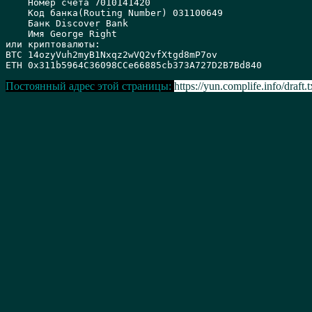
    Номер счета 7010141420 

    Код банка(Routing Number) 031100649 

    Банк Discover Bank 

    Имя George Right

или криптовалюты:

BTC 14ozyVuh2myB1Nxqz2wVQ2vfXtgd8mP7ov

Постоянный адрес этой страницы:
https://yun.complife.info/draft.t