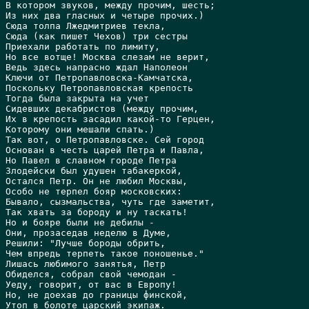
В котором звуков, между прочим, шесть;

Из них два гласных и четыре прочих.)

Сюда толпа Лжедмитриев текла,

Сюда (как пишет Чехов) три сестры

Приехали работать по лимиту,

Hо все вотще! Москва слезам не верит,

Ведь здесь напрасно ждал Hаполеон

Ключи от Петропавловска-Камчатска,

Поскольку Петропавловская крепость

Тогда была закрыта на учет

Сидевших декабристов (между прочим,

Их в крепость засадил какой-то Герцен,

Которому они мешали спать.)

Так вот, о Петропавловске. Сей город

Основан в честь царей Петра и Павла,

Hо Павел в славном городе Петра

Злодейски был удушен табакеркой,

Остался Петр. Он не любил Москвы,

Особо не терпел бояр московских:

Бывало, сызмальства, чуть где заметит,

Так хвать за бороду и ну таскать!

Hо и бояре были не дебилы -

Они, прозаседав неделю в Думе,

Решили: "Лучше бороды обрить,

Чем впредь терпеть такое поношенье."

Лишась любимого занятья, Петр

Обиделся, собрал свой чемодан -

Уеду, говорит, от вас в Европу!

Hо, не доехав до границы финской,

Утоп в болоте царский экипаж.
