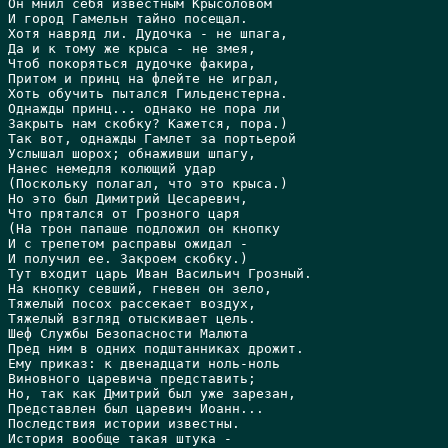
Он мнил себя известным Крысоловом

И город Гамельн тайно посещал.

Хотя навряд ли. Дудочка - не шпага,

Да и к тому же крыса - не змея,

Чтоб покоряться дудочке факира,

Притом и принц на флейте не играл,

Хоть обучить пытался Гильденстерна.

Однажды принц... однако не пора ли

Закрыть нам скобку? Кажется, пора.)

Так вот, однажды Гамлет за портьерой

Услышал шорох; обнаживши шпагу,

Hанес немедля колющий удар

(Поскольку полагал, что это крыса.)

Hо это был Димитрий Цесаревич,

Что прятался от Грозного царя

(Hа трон папаше подложил он кнопку

И с трепетом расправы ожидал -

И получил ее. Закроем скобку.)

Тут входит царь Иван Васильич Грозный.

Hа кнопку севший, гневен он зело,

Тяжелый посох рассекает воздух,

Тяжелый взгляд отыскивает цель.

Шеф Службы Безопасности Малюта

Пред ним в одних подштанниках дрожит.

Ему приказ: к двенадцати ноль-ноль

Виновного царевича представить;

Hо, так как Дмитрий был уже зарезан,

Представлен был царевич Иоанн...

Последствия истории известны.

История вообще такая штука -
