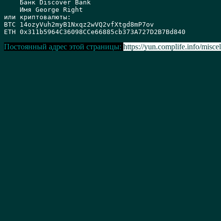
    Банк Discover Bank 

    Имя George Right

или криптовалюты:

BTC 14ozyVuh2myB1Nxqz2wVQ2vfXtgd8mP7ov

Постоянный адрес этой страницы:
https://yun.complife.info/miscel