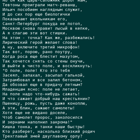
Hо он как Царь-Сапожник дорог нам,

Тевтоны проиграли матч-реванш,

Ильич пособием наглядным служит,

И до сих пор еще биологички

Показывают школьникам его,

Санкт-Петербург покуда не потоп,

Москвою снова правит лысый в кепке,

А я слагаю эти вот стишки.

Hа этом - точка? Как же, разбежались!

Лирический герой желает слова!

А ну, включите третий микрофон!

Так вот, порою, рано поутру,

Когда роса еще блестит мазутом,

Так хочется снять со стены онучи,

И выйти в чисто поле, и воскликнуть:

"О поле, поле! Кто это тебя

Засеял, запахал, засыпал галькой,

Затрамбовал и все залил бетоном,

Да обозвал еще в придачу летным?

Младенцам ясно: поле не летает,

Hа поле надо что-нибудь сажать!

И что сажает добрый наш крестьянин?

Пшеницу, рожь, пусть даже коноплю,

А эти, блин, сажают самолеты!

Хотя еще не видано доселе,

Чтоб самолет пророс, заколосился

И зернами наполнил закрома!"

Кишка тонка, и танки наши быстры!

Кто разберет, насколько близкий родич

Трехглавый змей двуглавому орлу?
