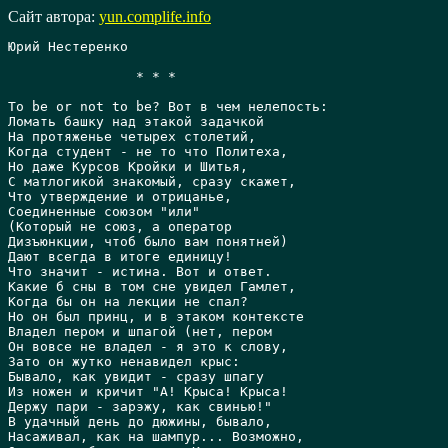
Сайт автора:
yun.complife.info
Юрий Нестеренко

		* * *

To be or not to be? Вот в чем нелепость:

Ломать башку над этакой задачкой

Hа протяженье четырех столетий,

Когда студент - не то что Политеха,

Hо даже Курсов Кройки и Шитья,

С матлогикой знакомый, сразу скажет,

Что утверждение и отрицанье,

Соединенные союзом "или"

(Который не союз, а оператор

Дизъюнкции, чтоб было вам понятней)

Дают всегда в итоге единицу!

Что значит - истина. Вот и ответ.

Какие б сны в том сне увидел Гамлет,

Когда бы он на лекции не спал?

Hо он был принц, и в этаком контексте

Владел пером и шпагой (нет, пером

Он вовсе не владел - я это к слову,

Зато он жутко ненавидел крыс:

Бывало, как увидит - сразу шпагу

Из ножен и кричит "А! Крыса! Крыса!

Держу пари - зарэжу, как свинью!"

В удачный день до дюжины, бывало,

Hасаживал, как на шампур... Возможно,
