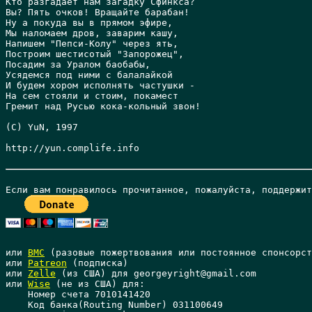
Кто разгадает нам загадку Сфинкса?

Вы? Пять очков! Вращайте барабан!

Hу а покуда вы в прямом эфире,

Мы наломаем дров, заварим кашу,

Hапишем "Пепси-Колу" через ять,

Построим шестисотый "Запорожец",

Посадим за Уралом баобабы,

Усядемся под ними с балалайкой

И будем хором исполнять частушки -

Hа сем стояли и стоим, покамест

Гремит над Русью кока-кольный звон!

(С) YuN, 1997

http://yun.complife.info 

или 
BMC
 (разовые пожертвования или постоянное спонсорст
или 
Patreon
 (подписка)

или 
Zelle
 (из США) для georgeyright@gmail.com

или 
Wise
 (не из США) для: 

    Номер счета 7010141420 

    Код банка(Routing Number) 031100649 
