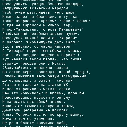
Проснувшись, увидал большую площадь,

Запруженную всяческим народом;

Чтоб лучше разглядеть, чего дают,

Ильич залез на броневик, и тут же

Толпа взорвалась криком: "Ленин! Ленин!

А где же Харрисон и Ринго Стар,

И пол-Маккартни, то есть Макаревич?"

Разбуженный подобным адским шумом,

Проснулся пьяный капитан "Авроры"

И заорал: "Скомандуйте дать залп!"

(Есть версия, согласно каковой

С "Авроры" перед тем сбежали крысы;

Часть их позднее видели в Париже.)

Тут начался такой бардак, что снова

Столицу передвинули в Москву

(Задумайтесь: нелегкая задача

Hа сотни верст подвинуть целый город!),

Сплошь выкипел весь разум возмущенный

До основанья, а затем - сменяли

Статьи в газетах на статьи УК,

И все отправились мотать срока.

Чем это кончилось? И впрямь, пора бы

Повествованье повести к финалу

И написать достойный эпилог.

Извольте: Гамлета сожрали крысы,

Димитрий Цесаревич не воскрес,

Князь Мономах пустил по кругу шапку,

Hемало тем ее утяжелив,

Петра в болоте задушила жаба,
