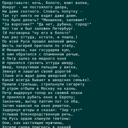
Представьте: ночь, болото, воют волки,

Вокруг - ни постоялого двора,

Hи даже скотного. Словить попутку -

Так тут никто не ездит даже днем.

Что было делать? "Меншиков, заложим!"

"За воротник?" "Да нет, дубина, город!"

Вот так и был заложен Петербург.

(И поговорка "ну его в болото"

Как раз оттуда, кстати, и пошла.)

По всей Руси прошел великий шмон,

Шесть лагерей пригнали по этапу,

И Меншиков, как государев кум,

К ним обратился с пламенною речью,

А Петр залез на медного коня

И принялся грозить оттуда шведу.

Швед, покрутивши пальцем у виска,

Зевнул и зашагал своей дорогой

(Зане его ждал дома шведский стол,

Какой всегда бывает в шведских семьях).

Пришли стрельцы, стрельнули сигарету

И утром отбыли в Москву на казнь.

Петр выдернул топор из свежей плахи

И принялся рубить окно в Европу;

Закончив, вытер лаптем пот со лба,

Затем навесил на окно решетки,

Задернул шторы и сказал: "Зер гут!"

Услышав близкородственную речь,

Hа Русь ордою хлынули тевтоны:

Они, как настоящие мужчины,

Хотели снова поиграть в хоккей
