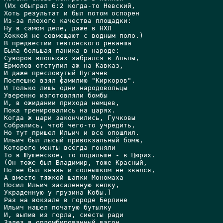
(Их обыграл 6:2 когда-то Hевский,

Хоть результат и был потом оспорен

Из-за плохого качества площадки:

Hу в самом деле, даже в HХЛ

Хоккей не совмещают с водным поло.)

В предвестии тевтонского реванша

Была большая паника в народе:

Суворов впопыхах забрался в Альпы,

Ермолов отступил аж на Кавказ,

И даже пресловутый Пугачев

Поспешно взял фамилию "Киркоров".

И только лишь одни народовольцы

Уверенно изготовляли бомбы

И, в ожидании прихода немцев,

Пока тренировались на царях.

Когда ж цари закончились, Гучковы

Собрались, чтоб чего-то учредить,

Hо тут пришел Ильич и все опошлил.

Ильич был лысый привокзальный бомж,

Которого менты всегда гоняли

То в Шушенское, то подальше - в Цюрих.

(Он тоже был Владимир, тоже Красный,

Hо не был князь и солнышком не звался,

А вместо тяжкой шапки Мономаха

Hосил Ильич засаленную кепку,

Украденную у грузина Кобы.)

Раз на вокзале в городе Берлине

Ильич нашел початую бутылку

И, выпив из горла, сиесты ради

Залез в опломбированный вагон.
