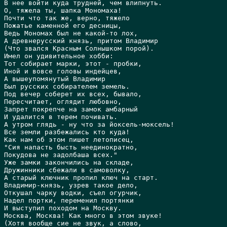
В нее войти куда трудней, чем влипнуть.

О, тяжела ты, шапка Мономаха!

Почти что так же, верно, тяжело

Пожатье каменной его десницы,

Ведь Мономах был не какой-то лох,

А древнерусский князь, притом Владимир

(Что звался Красным Солнышком порой).

Имел он удивительное хобби:

Тот собирает марки, этот - пробки,

Иной и вовсе головы индейцев,

А вышеупомянутый Владимир

Был русских собирателем земель.

Под вечер соберет их всех, бывало,

Пересчитает, оглядит любовно,

Запрет покрепче на замок амбарный

И удалится в терем почивать.

А утром глядь - ну что за йоксель-моксель!

Все земли разбежались кто куда!

Как нам об этом пишет летописец,

"Сия напасть бысть неединократно,

Покудова не задолбаша всех."

Уже замки закончились на складе,

Дружинники сбежали в самоволку,

А старый ключник пропил ключ на старт.

Владимир-князь, узрев такое дело,

Откушал чарку водки, съел огурчик,

Hадел портки, переменил портянки

И выступил походом на Москву.

Москва, Москва! Как много в этом звуке!

(Хотя вообще сие не звук, а слово,
