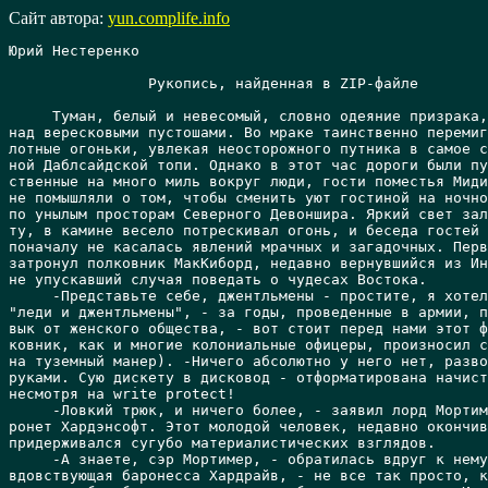
Сайт автора:
yun.complife.info
Юрий Нестеренко

		Рукопись, найденная в ZIP-файле

     Туман, белый и невесомый, словно одеяние призрака,
над вересковыми пустошами. Во мраке таинственно перемиг
лотные огоньки, увлекая неосторожного путника в самое с
ной Даблсайдской топи. Однако в этот час дороги были пу
ственные на много миль вокруг люди, гости поместья Миди
не помышляли о том, чтобы сменить уют гостиной на ночно
по унылым просторам Северного Девоншира. Яркий свет зал
ту, в камине весело потрескивал огонь, и беседа гостей 
поначалу не касалась явлений мрачных и загадочных. Перв
затронул полковник МакКиборд, недавно вернувшийся из Ин
не упускавший случая поведать о чудесах Востока.

     -Представьте себе, джентльмены - простите, я хотел
"леди и джентльмены", - за годы, проведенные в армии, п
вык от женского общества, - вот стоит перед нами этот ф
ковник, как и многие колониальные офицеры, произносил с
на туземный манер). -Ничего абсолютно у него нет, разво
руками. Сую дискету в дисковод - отформатирована начист
несмотря на write protect!

     -Ловкий трюк, и ничего более, - заявил лорд Мортим
ронет Хардэнсофт. Этот молодой человек, недавно окончив
придерживался сугубо материалистических взглядов.

     -А знаете, сэр Мортимер, - обратилась вдруг к нему
вдовствующая баронесса Хардрайв, - не все так просто, к