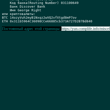
    Код банка(Routing Number) 031100649 

    Банк Discover Bank 

    Имя George Right

или криптовалюты:

BTC 14ozyVuh2myB1Nxqz2wVQ2vfXtgd8mP7ov

Постоянный адрес этой страницы:
https://yun.complife.info/miscel