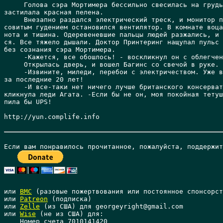
     Голова сэра Мортимера бессильно свесилась на грудь
застилала красная пелена.

     Внезапно раздался электрический треск, и монитор п
совитым гудением остановился вентилятор. В комнате воца
нота и тишина. Одеревеневшие пальцы людей разжались, и 
ся. Все тяжело дышали. Доктор Принтеринг нащупал пульс 
без сознания сэра Мортимера.

     -Кажется, все обошлось! - воскликнул он с облегчен
     Открылась дверь, и вошел Багинс со свечой в руке.

     -Извините, миледи, перебои с электричеством. Уже в
за последние 20 лет!

     -И все-таки нет ничего лучше британского консерват
кликнула леди Агата. -Если бы не он, моя покойная тетуш
пила бы UPS!

http://yun.complife.info 

или 
BMC
 (разовые пожертвования или постоянное спонсорст
или 
Patreon
 (подписка)

или 
Zelle
 (из США) для georgeyright@gmail.com

или 
Wise
 (не из США) для: 

    Номер счета 7010141420 
