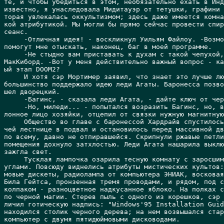
те, и чтобы убедиться в этом, необязательно ехать в Инд
известно, я унаследовала Мидитауэр от тетушки, графини 
торая увлекалась оккультизмом; здесь даже имеется комна
кой атрибутикой. Мы могли бы прямо сейчас провести спир
сеанс.

     -Отличная идея! - воскликнул Уильям Файлоу. -Возмо
помогут мне отыскать, наконец, баг в моей программе.

     -Не стыдно вам приставать к духам с такой чепухой,
МакКиборд. -Вот у меня действительно важный вопрос - ка
ый этап DOOM2?

     И хотя сэр Мортимер заявил, что знает это лучше лю
большинство поддержало идею леди Агаты. Баронесса позво
шел дворецкий.

     -Багинс, - сказала леди Агата, - дайте ключ от чер
     -Но, миледи... - попытался возразить Багинс, но, в
лонное лицо хозяйки, отцепил от связки нужную магнитную
     Общество во главе с баронессой Хардрайв спустилось
чей лестнице в подвал и остановилось перед массивной дв
по всему, давно не отпиравшейся. Скрипнули ржавые петли
помещения дохнуло затхлостью. Леди Агата нашарила выклю
зажгла свет. 

     Тусклая лампочка озарила тесную комнату с заросшим
углами. Повсюду виднелись атрибуты мистических культов:
мовые дискеты, радиолампа от компьютера ЭНИАК, восковая
Била Гейтса, пронзенная тремя проводами, и рядом, под с
колпаком - разноцветное надкусанное яблоко. На полках с
по черной магии. Стерев пыль с одного из корешков, сэр 
личил готическую надпись: "Windows'95 Installation Guid
находился столик черного дерева; на нем возвышался стар
компьютер с двумя пятидюймовыми дисководами. 
