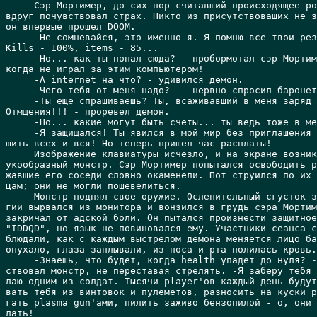
     Сэр Мортимер, до сих пор считавший происходящее ро
вдруг почувствовал страх. Никто из присутствоваших не з
он впервые прошел DOOM.

     -Не сомневайся, это именно я. Я помню все твои рез
Kills - 100%, items - 85...

     -Но... как ты попал сюда? - пробормотал сэр Мортим
когда не играл за этим компьютером!

     -А internet на что? - удивился демон.

     -Чего тебя от меня надо? -  нервно спросил баронет
     -Ты еще спрашиваешь? Ты, всаживавший в меня заряд 
Отмщения!!! - проревел демон.

     -Но... какие могут быть счеты... ты ведь тоже в ме
     -Я защищался! Ты явился в мой мир без приглашения 
шить всех и вся! Но теперь пришел час расплаты!

     Изображение клавиатуры исчезло, и на экране возник
укообразный монстр. Сэр Мортимер попытался освободить р
жавшие его соседи словно окаменели. Пот струился по их 
цам; они не могли пошевелиться.

     Монстр поднял свое оружие. Ослепительный сгусток з
гии вырвался из монитора и вонзился в грудь сэра Мортим
закричал от адской боли. Он пытался произнести защитное
"IDDQD", но язык не повиновался ему. Участники сеанса с
блюдали, как с каждым выстрелом демона меняется лицо ба
опухало, глаза заплывали, из носа и рта полилась кровь.

     -Знаешь, что будет, когда health упадет до нуля? -
ствовал монстр, не переставая стрелять. -Я заберу тебя 
лаю одним из солдат. Тысячи player'ов каждый день будут
вать тебя из винтовок и пулеметов, разносить на куски р
гать plasma gun'ами, пилить заживо бензопилой - о, они 
лать!
