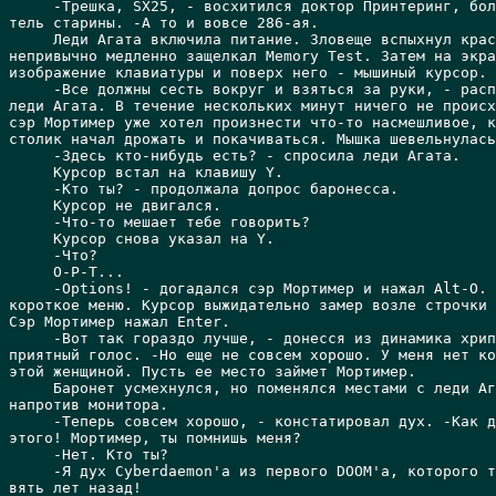
     -Трешка, SX25, - восхитился доктор Принтеринг, бол
тель старины. -А то и вовсе 286-ая.

     Леди Агата включила питание. Зловеще вспыхнул крас
непривычно медленно защелкал Memory Test. Затем на экра
изображение клавиатуры и поверх него - мышиный курсор.

     -Все должны сесть вокруг и взяться за руки, - расп
леди Агата. В течение нескольких минут ничего не происх
сэр Мортимер уже хотел произнести что-то насмешливое, к
столик начал дрожать и покачиваться. Мышка шевельнулась
     -Здесь кто-нибудь есть? - спросила леди Агата.

     Курсор встал на клавишу Y.

     -Кто ты? - продолжала допрос баронесса.

     Курсор не двигался.

     -Что-то мешает тебе говорить?

     Курсор снова указал на Y.

     -Что?

     O-P-T...

     -Options! - догадался сэр Мортимер и нажал Alt-O. 
короткое меню. Курсор выжидательно замер возле строчки 
Cэр Мортимер нажал Enter.

     -Вот так гораздо лучше, - донесся из динамика хрип
приятный голос. -Но еще не совсем хорошо. У меня нет ко
этой женщиной. Пусть ее место займет Мортимер.

     Баронет усмехнулся, но поменялся местами с леди Аг
напротив монитора.

     -Теперь совсем хорошо, - констатировал дух. -Как д
этого! Мортимер, ты помнишь меня?

     -Нет. Кто ты?

     -Я дух Cyberdaemon'а из первого DOOM'a, которого т
вять лет назад!
