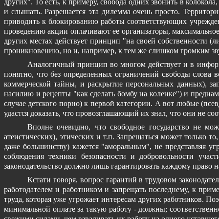
других". То есть, к примеру, свобода одних звонить в колокол
и слышать. Разрешается эта дилемма очень просто. Террито
приводить к блокированию работы соответствующих учреждени
проведению акции оплачивают ее организаторы, максимальное
других местах действует принцип "на своей собственности (ли
проникновению, но и, например, к тем же слишком громким зву
Аналогичный принцип во многом действует и в информа
понятно, что без определенных ограничений свободы слова 
коммерческой тайны, и раскрытие персональных данных), з
насилию и рецепты "как сделать бомбу на коленке") и предна
случае детского порно) к первой категории. А вот любые (псе
удастся доказать, что провозглашающий их знал, что они не со
Вполне очевидно, что свободное государство не мож
атеистических), этических и т.п. Запрещаться может только то
даже большинству) кажется "аморальным", не представляя уг
соблюдения техники безопасности и добровольности участ
законодательство должно лишь гарантировать каждому право на
Кстати говоря, вопрос гарантий в трудовом законодате
работодателем и работником и запрещать последнему, к приме
труда, которая уже угрожает интересам других работников. По
минимальной оплате за такую работу - должны; соответственн
свежими силами, чем взваливать их работу на одного уставшег