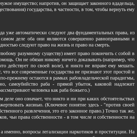
чужое имущество; напротив, он защищает законного вдадельца,
ствования) государства, в частности, в том, чтобы вернуть ему
юда уже автоматически следуют два фундаментальных права, из
на самом деле оба они являются совершенно равноправными и
дностью следуют право на жизнь и право на смерть.
 любому разумному существу) имеет право покончить с собой в
омощь. Он не обязан никому ничего доказывать (например, что
то действует по своей воле), и никто не вправе ему мешать.
кт, что все современные государства не признают этот простой и
ни по-прежнему остаются в рамках рабовладельческой парадигмы,
нно, самоубийство раба - прямой убыток, каковой надлежит
ассматривают человека как раба божьего.)
деле оно означает, что никто и ни при каких обстоятельствах
ертвовать жизнью. (Ключевое понятие здесь - "против своей
ственного развлечения, это его законное право.) Точно так же,
ов, чьи права собственности - в том числе и собственности на
- а именно, вопросы легализации наркотиков и проституции. На