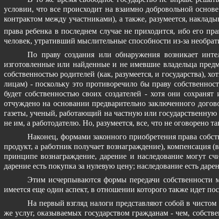
условии, что все происходит на взаимно добровольной основ
контрактом между участниками), а также, разумеется, наклад
права ребенка в последнем случае не приходится, ибо его пр
человек, утративший мыслительные способности из-за необра
По праву создания или обнаружения возникает интел
изготовленные или найденные и не имевшие владельца предме
собственностью родителей (как, разумеется, и государства),
лицам) - поскольку это противоречило бы праву собственнос
будет собственностью своих создателей - хотя они сохранят
отчуждено на основании предварительно заключенного догово
газеты, ученый, работающий на частную или государственную 
не им, а работодателю. Но, разумеется, все, что не оговорен
Наконец, формами законного приобретения права собст
продукт, а работник получает вознаграждение), компенсация (
принципе вознаграждение, дарение и наследование могут счи
дарение есть покупка за нулевую цену; наследование есть дарен
Этим исчерпываются формы передачи собственности м
имеется еще один аспект, в отношении которого также идет пос
На первый взгляд налоги представляют собой в чистом 
же услуг, оказываемых государством гражданам - чем, собств