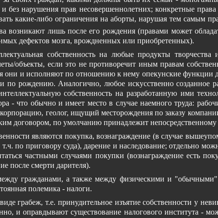
е и без нарушения прав несовершеннолетних; конкретные права
ывать какие-либо ограничения на аборты, нарушая тем самым п
ава возникают лишь после его рождения (правами может обладат
тимых дефектов мозга, врождненных или приобретенных).
лектуальная собственность на любые продукты творчества и
ты/объекты, если это не противоречит иным правам собственнос
 хотя они и исполняют по отношению к нему опекунские функции 
ти по рождению. Аналогично, любое искусственно созданное ра
 интеллектуальную собственность на разработанную ими техно
ра - что обычно и имеет место в случае наемного труда: рабо
корпорацию, геолог, ищущий месторождения по заказу компании,
о таким договором, по умолчанию принадлежит непосредственному
венности являются покупка, вознаграждение (в случае вышеупо
в т.ч. по приговору суда), дарение и наследование; отдельно 
таться частными случаями покупки (вознаграждение есть покупк
ие после смерти дарителя).
ежду гражданами, а также между физическими и "обычными" 
тоянная полемика - налоги.
виде грабеж, т.е. принудительное изъятие собственности у нев
енно, и оправдывают существование налогового института - мо