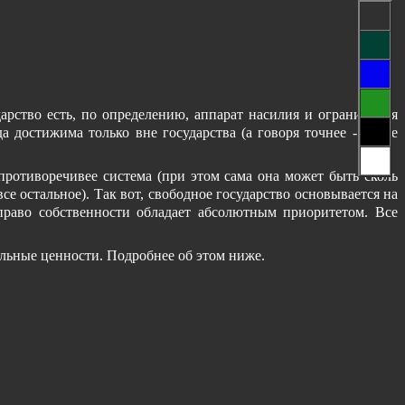
дарство есть, по определению, аппарат насилия и ограничения
а достижима только вне государства (а говоря точнее - и вне
противоречивее система (при этом сама она может быть сколь
се остальное). Так вот, свободное государство основывается на
право собственности обладает абсолютным приоритетом. Все
альные ценности. Подробнее об этом ниже.