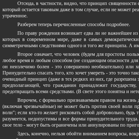
Отсюда, в частности, видно, что принцип священности 
который остается таковым даже в том случае, если не может ре
утраченное.
Разберем теперь перечисленные способы подробнее.
По праву рождения возникает едва ли не важнейшее из 
которых в современном мире, даже в самых демократических
симметричными следствиями одного и того же принципа. А име
Второе означает, что человек (будем для простоты пол
любое время и любым способом (не создающим опасности для д
он неизлечимо болен - это совершенно необязательно) или х
Принудительно спасать того, кто хочет умереть - это точно так
очевидный принцип (даже в тех редких из них, где разрешена э
предполагающей, что гражданин принадлежит государству, 
предотвращать всеми средствами. (В свете этого понятна и не
Впрочем, с формально признаваемым правом на жизнь де
(включая чрезвычайные) не может быть против своей воли п
воли"; если кто-то желает рисковать собой добровольно, будь 
разумеется, недопустимы и все формы принудительного труда. 
свое тело - могут быть ограничены или аннулированы по приго
Здесь, конечно, нельзя обойти вниманием вопросы, вок