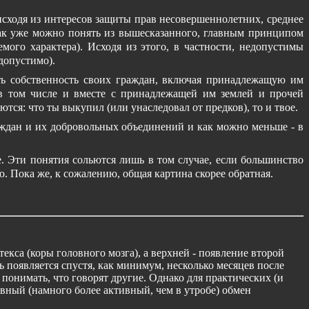
 исходя из интересов защиты прав несовершеннолетних, среднее
как уже можно понять из вышесказанного, главным принципом
мого характера). Исходя из этого, в частности, недопустимы
допустимо).
ать собственность своих граждан, включая принадлежащую им
 в том числе и вместе с принадлежащей им землей и прочей
ся: что ты выкупил (или унаследовал от предков), то и твое.
аждан и их добровольных объединений и как можно меньше - в
е. Эти понятия сольются лишь в том случае, если большинство
. Пока же, к сожалению, общая картина скорее обратная.
екса (коры головного мозга), а верхней - появление второй
ть появляется спустя, как минимум, несколько месяцев после
 понимать, что говорят другие. Однако для практических (и
вный (намного более активный, чем в утробе) обмен