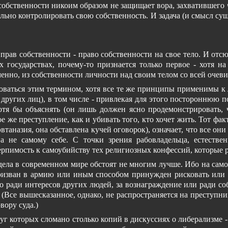
собственности никоим образом не защищает вора, захватившего 
ально контролировать свою собственность. И задача (и смысл суще
прав собственности - право собственности на свое тело. И отс
 государствах, почему-то признается только первое - хотя 
нно, из собственности личности над своим телом со всей очеви
ьзоваться этим термином, хотя все те же принципы применимы к
ругих лиц), в том числе - привлекая для этого постороннюю п
отя бы объяснять (он лишь должен ясно продемонстрировать, ч
ое же преступление, как и убивать того, кто хочет жить. Тот фа
втаназия, она обставлена кучей оговорок), означает, что все о
а не самому себе. С точки зрения рабовладельца, естестве
терпимость к самоубийству тех религиозных конфессий, которые р
ла в современном мире обстоят не многим лучше. Ибо на самом 
ризван в армию или иным способом принужден рисковать или ж
то ради интересов других людей, за вознаграждение или ради соб
(Все вышесказанное, однако, не распространяется на преступник
вору суда.)
руг которых сломано столько копий в дискуссиях о либерализме 