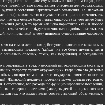
 и государство не вправе ему мешать, в свободном государстве
лное право); он еще представляет опасность для окружающих.
, будучи в состоянии наркотического опьянения. Т.е. наркоман
ность (и заявляют, что в случае легализации она исчезнет, т.к.
 что чем меньше будет первая опасность (т.е. чем легче будет
еличения дозы, в то время как цена наркотиков - как и любого
ли тех, за чей счет будут оплачиваться подобные льготы), так
кой, но и практикой: к чему приводит существование массового
, хотя на самом деле и там действуют аналогичные механизмы,
е вызывающих прежнего "кайфа", на все более тяжелые, так и
е социально опасных, таких, как педофилия) и сексуальных
жно предотвращать вред, наносимый им окружающим (кстати, в
рильщик попросту травит окружающих). Разрешена эта дилемма
бъеме, но при этом снимают с государства ответственность за
ений. Желающий покинуть поселение может сделать это только
ти. Естественно, все расходы по функционированию поселений,
собными совершеннолетними (заводить детей во время жизни в
х для тех, кто желает вести соответствующий образ жизни, о
ыми или полигамными, гетеро-, гомо- или асексуальными (при