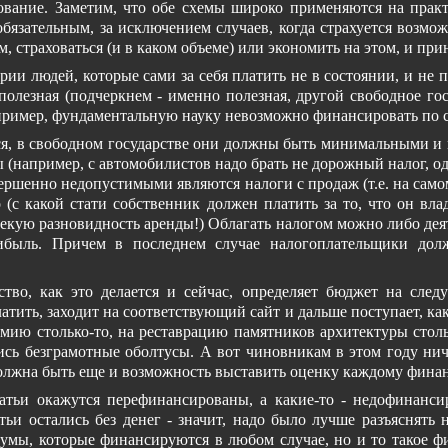
хование. Заметим, что обе схемы широко применяются на практ
обязательным, за исключением случаев, когда страхуется возмо
ам, страховаться (и в каком объеме) или экономить на этом, и пр
ории людей, которые сами за себя платить не в состоянии, и не 
 полезная (подчеркнем - именно полезная, другой свободное го
пример, фундаментальную науку невозможно финансировать по 
я, в свободном государстве они должны быть минимальными и в
ы (например, с автомобилистов надо брать не дорожный налог, о
ершенно недопустимыми являются налоги с продаж (т.е. на самом д
о (с какой стати собственник должен платить за то, что он вла
 некую разновидность аренды!) Облагать налогом можно либо де
ибыль. Причем в последнем случае налогоплательщики дол
тво, как это делается и сейчас, определяет бюджет на след
тить, заходит на соответствующий сайт и дальше поступает, как
армию столько-то, на реставрацию памятников архитектуры стол
ись безграмотные оболтусы. А вот чиновникам в этом году нич
 должна быть еще и возможность выставить оценку каждому фина
татьи окажутся перефинансированы, а какие-то - недофинанс
атьи остались без денег - значит, надо было лучше разъяснять
мумы, которые финансируются в любом случае, но и то такое ф