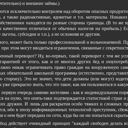
очтительно) и внешние займы.)
тся исключительно контролем над оборотом опасных продуктов 
, а также радиоактивные, ядовитые и т.п. материалы. Никаких
обственники находятся по разные стороны границы. (В то же в
 качественно отличаться от обычных налогов на прибыль.) Есл
льготы, субсидии и т.п.), а не осложняя ее другим.
ного, может быть только профессиональной и вольнонаемной. Пр
о, при этом могут вводиться ограничения, связанные с секретност
оенный переворот? Ну, во-первых, такой переворот с тем же ус
 гарантией от этого, как и от многих других бед и злоупотре
должно никак ограничивать право граждан на вооруженную само
ах обязательной школьной программы (естественно, представит
сторону). Это не значит, что дети должны (или могут) ходить
же прекрасно знать, что это такое, как им пользоваться и какую
в первую очередь самими жителями - как в индивидуальном пор
ся на пулю, что опять-таки подтверждается статистикой стран и 
х дружин. И лишь для раскрытия особо тяжких и сложных пре
ится, ибо в эпоху информационных технологий преступник, сбеж
я о нем будет передана по сети, куда бы он ни попытался скрыть
од действует очевидный принцип "каждый свободен делать все,