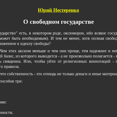
Юрий Нестеренко
О свободном государстве
ударство" есть, в некотором роде, оксюморон, ибо всякое госу
 может быть необходимым). И тем не менее, хотя полная свобод
лиженное к идеалу свободы?
 Чем этих аксиом меньше и чем они проще, тем надежнее и не
базис, из которого выводится - а не произвольно полагается - в
ть священна. Или, чтобы уйти от религиозных коннотаций - 
го правила.
что собственность - это отнюдь не только деньги и иные матери
пособов три:
ами:
нности.