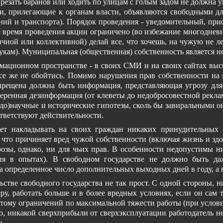
а, резать баранов или ходить по улицам с голым задом не должна 
рии, прилегающие к органам власти, объявляются свободными д
й и транспорта). Порядок проведения - уведомительный, прио
 время проведения акции ограничено (во избежание многодневн
чной или коллективной) делай все, что хочешь, на чужую не лез
кам). Муниципальная (общественная) собственность является не 
ционном пространстве - в своих СМИ и на своих сайтах выска
все же не обойтись. Помимо нарушения прав собственности на 
апрещена должна быть информация, представляющая угрозу для
меренная дезинформация (от клеветы до недобросовестной реклам
вдо)научные и исторические гипотезы, сколь бы завиральными о
ответствуют действительности.
ет накладывать на своих граждан никаких принудительных о
, что причиняет вред чужой собственности (включая жизнь и здо
розы, однако, ни для чьих прав. В особенности недопустимы ни
ия в опытах). В свободном государстве не должно быть да
 определенное число дополнительных выходных дней в году, а ко
льстве свободного государства не так прост. С одной стороны,
ру, работать больше и в более вредных условиях, если он сам т
этому ограничений по максимальной тяжести работы (при услови
о, никакой сверхприбыли от сверхэксплуатации работодатель не 
о.