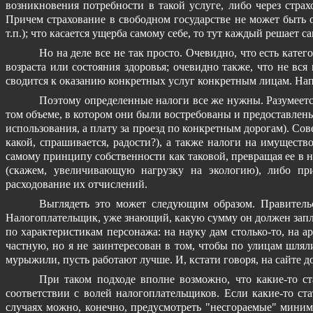
возникновения потребности в такой услуге, либо через стра
Причем страхование в свободном государстве не может быть 
т.п.); что касается ущерба самому себе, то тут каждый решает с
Но на деле все не так просто. Очевидно, что есть катег
возраста или состояния здоровья; очевидно также, что не вся
сводится к оказанию конкретных услуг конкретным лицам. На
Поэтому определенные налоги все же нужны. Разумеетс
том объеме, в котором они были востребованы и предоставлен
использования, а плату за проезд по конкретным дорогам). Сов
какой, спрашивается, радости?), а также налоги на имуществ
самому принципу собственности как таковой, превращая ее в
(скажем, увеличивающую нагрузку на экологию), либо пр
расходование их отчислений.
Выглядеть это может следующим образом. Правительс
Налогоплательщик, уже знающий, какую сумму он должен запла
по характеристикам персонажа: на науку дам столько-то, на 
частную, но я не заинтересован в том, чтобы по улицам шлял
мурыжили, пусть работают лучше. И, кстати говоря, на сайте
При таком подходе вполне возможно, что какие-то с
соответствии с волей налогоплательщиков. Если какие-то ст
случаях можно, конечно, предусмотреть "несгораемые" мини