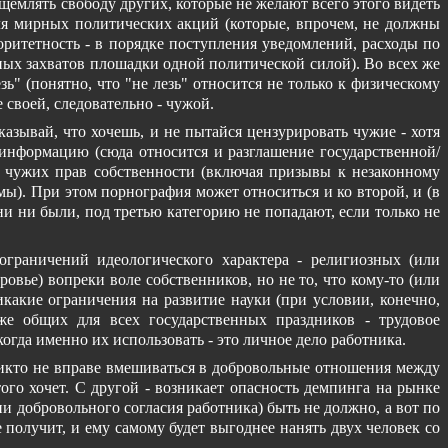
ущемлять свободу других, которые не желают всего этого видеть
ля мирных политических акций (которые, впрочем, не должны
ритетность - в порядке поступления уведомлений, расходы по
ых захватов плошадки одной политической силой). Во всех же
ь" (понятно, что "не лезь" относится не только к физическому
своей, следовательно - чужой.
зывай, что хочешь, и не пытайся цензурировать чужие - хотя
информацию (сюда относится и разглашение государственной/
 чужих прав собственности (включая призывы к незаконному
ы). При этом порнография может относиться и ко второй, и (в
ни ни были, под третью категорию не попадают, если только не
граничений идеологического характера - религиозных (или
ровье) вопреки воле собственников, но не то, что кому-то (или
какие ограничения на развитие науки (при условии, конечно,
же общих для всех государственных праздников - трудовое
гда именно их использовать - это личное дело работника.
 никто не вправе вмешиваться в добровольные отношения между
ого хочет. С другой - возникает опасность демпинга на рынке
и добровольного согласия работника) быть не должно, а вот по
получит, и ему самому будет выгоднее нанять двух человек со