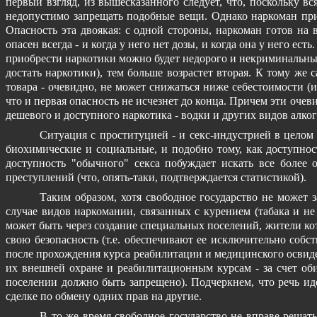
первый взгляд, из вышесказанного следует, что, поскольку вс
недопустимо запрещать подобные вещи. Однако наркоман прич
Опасность эта двоякая: с одной стороны, наркоман готов на в
опасен всегда - и когда у него нет дозы, и когда она у него е
приобрести наркотики можно будет недорого и некриминальным 
достать наркотики), тем больше возрастет вторая. К тому же 
товара - очевидно, не может снижаться ниже себестоимости (и
что и первая опасность не исчезнет до конца. Причем эти оче
дешевого и доступного наркотика - водки и других видов алког
Ситуация с проституцией - и секс-индустрией в целом 
биохимические и социальные, и подобно тому, как доступнос
доступность "обычного" секса побуждает искать все более
преступлений (что, опять-таки, подтверждается статистикой).
Таким образом, хотя свободное государство не может
случае видов наркомании, связанных с курением (табака и н
может быть через создание специальных поселений, жители ко
свою безопасность (т.е. обеспечивают ее исключительно соб
после прохождения курса реабилитации и медицинского освиде
их внешней охране и реабилитационным курсам - за счет оби
поселении должно быть запрещено). Подчеркнем, что речь ид
сделке по обмену одних прав на другие.
В то же время свободное государство не вправе решат