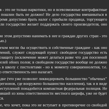
- это не только наркотики, но и всевозможные контрафактные
 пошлин быть не должно! Не дело государства вмешиваться в
ремя допустимо брать налог с прибыли продавца, торгующего
и государство желает поддержать своего производителя, оно
и этом допустимо нанимать в нее и граждан других стран - это
ью.)
пехом могли бы осуществить и собственные граждане - как оно
блений, служит следующий пункт: свободное государство есть
защиту (исключение может делаться разве что для поселений
елей обоих полов; в свободном государстве вообще не должно
 в школу с пистолетами - но к моменту совершеннолетия, т.е.
 ответственность оно налагает.
ядке (что уже позволит ликвидировать большинство "обычных"
регионов, где вооружено большинство населения), так и в виде
ступлений понадобится компактная федеральная полиция. Не
авший из зоны ответственности местного шерифа, уже не будет
ся.
 что хочет, пока это не вступает в противоречие со свободой