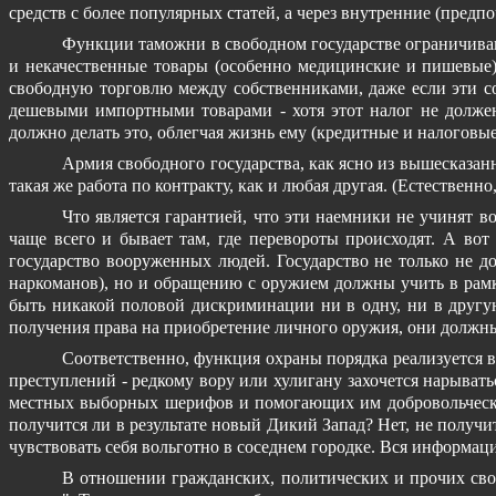
средств с более популярных статей, а через внутренние (предп
Функции таможни в свободном государстве ограничиваю
и некачественные товары (особенно медицинские и пишевые)
свободную торговлю между собственниками, даже если эти с
дешевыми импортными товарами - хотя этот налог не должен
должно делать это, облегчая жизнь ему (кредитные и налоговые 
Армия свободного государства, как ясно из вышесказан
такая же работа по контракту, как и любая другая. (Естественн
Что является гарантией, что эти наемники не учинят в
чаще всего и бывает там, где перевороты происходят. А вот
государство вооруженных людей. Государство не только не 
наркоманов), но и обращению с оружием должны учить в рамк
быть никакой половой дискриминации ни в одну, ни в другую 
получения права на приобретение личного оружия, они должны у
Соответственно, функция охраны порядка реализуется 
преступлений - редкому вору или хулигану захочется нарывать
местных выборных шерифов и помогающих им добровольчески
получится ли в результате новый Дикий Запад? Нет, не получ
чувствовать себя вольготно в соседнем городке. Вся информаци
В отношении гражданских, политических и прочих своб