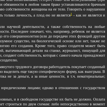
 и обязанности в любом таком браке устанавливаются брачным
раво собственности женщины на ее тело. Говорить о нарушении
1
ь только личность, а плод ею не является
- как не является и
ли научной деятельности, а также собственность на любые
ти. Последнее означает, что, например, ребенок не является
до его совершеннолетия (или до передачи этих функций другим
зумное существо, на биологической основе или нет, также не
логию его создания. Кроме того, право создателя может быть
чий, вытачивающий детали на станке, журналист, пишущий для
 создают собственность, которая с самого начала принадлежит
 создателю.
мянутого трудового договора работодатель покупает созданный
можно выделить еще такую специфическую форму, как выигрыш. В
а не за деньги, а за иные ценности, в т.ч. нематериальные;
юридическими лицами; однако в отношениях с государством
иновных, и в свободном государстве их быть не должно. Оплата
жет строиться по двум схемам: либо непосредственно в момент