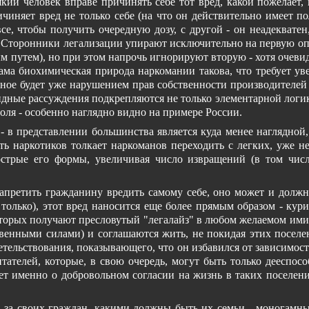
який человек вправе причинять себе тот вред, какой пожелает,
иняет вред не только себе (на что он действительно имеет по
се, чтобы получить очередную дозу, с другой - он неадекватен
сть. Сторонники легализации упирают исключительно на первую опас
путем), но при этом напрочь игнорируют вторую - хотя очевидно,
сама биохимическая природа наркомании такова, что требует ув
ное будет уже нарушением прав собственности производителей и
видные рассуждения подкрепляются не только элементарной логи
оля - особенно наглядно видно на примере России.
- в представлении большинства является куда менее наглядной
ть наркотиков толкает наркоманов переходить с легких, уже н
 острые его формы, увеличивая число извращений (в том числ
 запретить гражданину вредить самому себе, оно может и дол
е только), этот вред наносится еще более прямым образом - ку
торых получают пресловутый "легалайз" в любом желаемом ими о
ственными силами) и соглашаются жить, не покидая этих посел
тельствования, показывающего, что он избавился от зависимос
тателей, которые, в свою очередь, могут быть только дееспо
ет именно о добровольном согласии на жизнь в таких поселения
ь за своих граждан, какими должны быть их семьи - моногамн