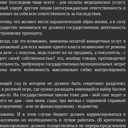
ике (последняя чаще всего - для оплаты медицинских услуг).
жный ущерб другим лицам (автогражданская ответственность и
инимает на себя всю ответственность за последствия.
потому, что желают вести паразитический образ жизни, а в силу
сударство заниматься не должно) государственная деятельность
страховому принципу.
езде, где это возможно, заменены оплатой конкретных услуг в
динаковый для всех машин одного класса независимо от режима
еле - с покупок, ведь платит их не продавец, а покупатель - с
деет своей собственностью? это, вообще говоря, противоречит
ятельность, требующую государственных/муниципальных затрат
жны иметь возможность максимально гибко контролировать
ующий год (в котором не должно быть секретных разделов).
 в ролевой игре, где нужно раскидать имеющийся набор баллов
ько-то. На государственные школы тоже дам - мой сын ходит в
его не дам - они меня, гады, три месяца с паршивой справкой
нсируемому - или не финансируемому - ведомству.
ированы. И в этом случае бюджет должен корректироваться в
 населению их необходимость и лучше работать. (В критичных
инансирование должно осуществляться не перераспределением