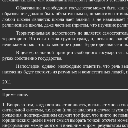
Образование в свободном государстве может быть как г
образование должно быть обязательным и, независимо от ви
любой школы является: школа дает знания, а не навязывает 
религиозные школы, даже частные (притом, что изучение религ
Территориальная целостность не является самостояте
территорию. Но если некая группа граждан, неважно, одно
недвижимостью - это их законное право. Территориальные и им
В целом, основной принцип свободного государства - 
руках собственно государства.
Напоследок, однако, необходимо отметить, что речь вы
населения будет состоять из разумных и компетентных людей, 
2011
Примечание:
1. Вопрос о том, когда возникает личность, вызывает много сп
сигнальной системы, т.е. речи (или ее аналога в случае глухон
рождения; подтверждением служит тот факт, что никто не помни
юридических) целей имеет смысл выбрать точкой отсчета момен
информацией между мозгом и внешним миром, результатом кот