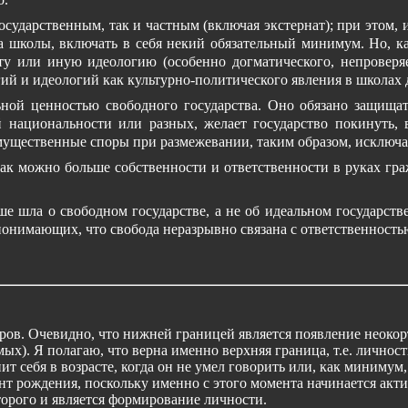
осударственным, так и частным (включая экстернат); при этом,
да школы, включать в себя некий обязательный минимум. Но, 
ту или иную идеологию (особенно догматического, непроверяе
ий и идеологий как культурно-политического явления в школах 
льной ценностью свободного государства. Оно обязано защищ
й национальности или разных, желает государство покинуть,
ущественные споры при размежевании, таким образом, исключают
как можно больше собственности и ответственности в руках гр
ше шла о свободном государстве, а не об идеальном государств
понимающих, что свобода неразрывно связана с ответственностью
оров. Очевидно, что нижней границей является появление неокорт
емых). Я полагаю, что верна именно верхняя граница, т.е. личнос
т себя в возрасте, когда он не умел говорить или, как минимум,
т рождения, поскольку именно с этого момента начинается акти
орого и является формирование личности.