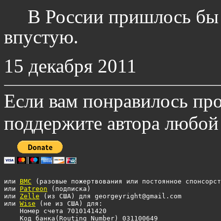
В России пришлось бы ж
впустую.
15 декабря 2011
Если вам понравилось про
поддержите автора любой
или 
BMC
 (разовые пожертвования или постоянное спонсорст
или 
Patreon
 (подписка)

или 
Zelle
 (из США) для georgeyright@gmail.com

или 
Wise
 (не из США) для: 

    Номер счета 7010141420 

    Код банка(Routing Number) 031100649 
