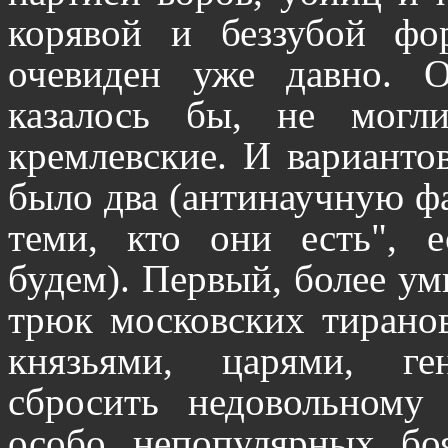
корявой и беззубой фо
очевиден уже давно. О
казалось бы, не могл
кремлевские. И варианто
было два (антинаучную фа
теми, кто они есть", е
будем). Первый, более у
трюк московских тиранов
князьями, царями, ге
сбросить недовольному
особо непопулярных бо