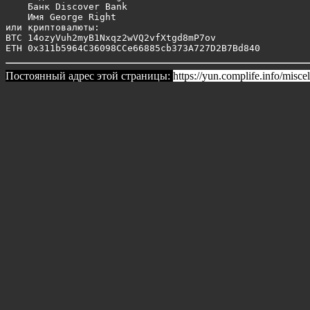
    Банк Discover Bank 

    Имя George Right

или криптовалюты:

BTC 14ozyVuh2myB1Nxqz2wVQ2vfXtgd8mP7ov

Постоянный адрес этой страницы:
https://yun.complife.info/miscel