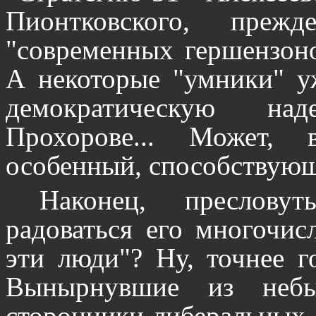
Пионтковского, преж
"современных гершензоно
А некоторые "умники" у
демократическую над
Прохорове... Может, 
особенный, способствую
Наконец, преслову
радоваться его многочисл
эти люди"? Ну, точнее г
Вынырнувшие из небыт
сторонники либеральных,