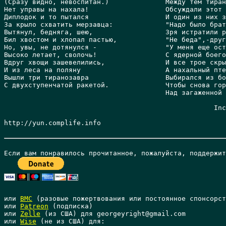
(Сразу видно, невоспитан.)              Между тем тиран
Нет управы на нахала!                   Обсуждали этот 
Диплодок и то пытался                   И один из них з
За крыло схватить мерзавца:             "Надо было брат
Вытянул, бедняга, шею,                  Зря истратили р
Бил хвостом и хлопал пастью,            "Не беда",-друг
Но, увы, не дотянулся -                 "У меня еще ост
Высоко летает, сволочь!                 С ядерной боего
Вдруг хвощи зашевелились,               И все трое скры
И из леса на поляну                     А нахальный пте
Вышли три тиранозавра                   Выбирался из бо
С двухступенчатой ракетой.              Чтобы снова гор
				        Над загаженной равниной.

					            Incognito Inc.

http://yun.complife.info 

или 
BMC
 (разовые пожертвования или постоянное спонсорст
или 
Patreon
 (подписка)

или 
Zelle
 (из США) для georgeyright@gmail.com

или 
Wise
 (не из США) для: 
