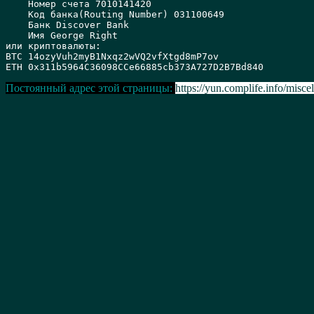
    Номер счета 7010141420 

    Код банка(Routing Number) 031100649 

    Банк Discover Bank 

    Имя George Right

или криптовалюты:

BTC 14ozyVuh2myB1Nxqz2wVQ2vfXtgd8mP7ov

Постоянный адрес этой страницы:
https://yun.complife.info/miscell