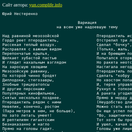
Сайт автора:
yun.complife.info
Юрий Нестеренко

                           	Вариация

                       на всем уже надоевшую тему

Над равниной мезозойской                Птеродактиль ис
Гордо реет птеродактиль,                Отстрелил три л
Рассекая теплый воздух.                 Сделал "бочку",
Расправляя с важным видом               (Только, жаль, 
Перепончатые крылья,                    И на бреющем по
Щелкает зубастой пастью                 Попытался оторв
И глядит нахальным взглядом             Но ракета неотс
На заросшую хвощами                     Настигала негод
Мезозойскую равнину,                    Птеродактиль по
По которой чинно бродят                 Сделать "кобру 
Диплодоки, стегозавры,                  Но хвостом попа
Злобные трицератопсы                    И, теряя управл
И другие персонажи                      Рухнул в топкое
Популярных кинофильмов,                 А ракета угодил
Снятых несколько позднее.               Прямо в морду д
Птеродактиль рядом с ними               (Неудобство дли
Невелик, конечно, ростом                Можно стать воз
(Пара метров в нем, не больше),         Он еще успел по
Но зато летать умеет!                   "Во, защитнички
И рептилиям гигантским                  Тот хотя бы про
Безнаказанно и нагло                    И ушел, качая ш
Прямо на головы гадит.                  Головы уже лише