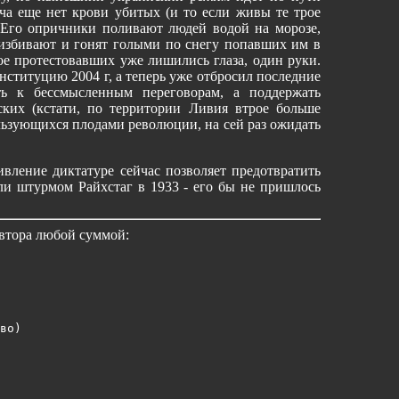
ича еще нет крови убитых (и то если живы те трое
. Его опричники поливают людей водой на морозе,
избивают и гонят голыми по снегу попавших им в
е протестовавших уже лишились глаза, один руки.
нституцию 2004 г, а теперь уже отбросил последние
ь к бессмысленным переговорам, а поддержать
ких (кстати, по территории Ливия втрое больше
льзующихся плодами революции, на сей раз ожидать
вление диктатуре сейчас позволяет предотвратить
и штурмом Райхстаг в 1933 - его бы не пришлось
автора любой суммой:
во)
