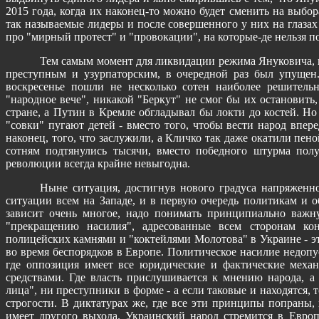
2015 года, когда их наконец-то можно будет сменить на выбор
так называемые лидеры и после совершенного у них на глазах
про "мирный протест" и "провокации", на которые-де нельзя по
Тем самым момент для ликвидации режима Януковича, 
преступным и узурпаторским, в очередной раз был упуще
воскресенье пошли не несколько сотен наиболее решительн
"народное вече", никакой "Беркут" не смог бы их остановит
стране, а Путин в Кремле обгладывал бы локти до костей. Н
"совки" пугают детей - вместо того, чтобы вести народ впере
наконец, того, что заслужили, а Кличко так даже окатили пен
сотням подтянулись тысячи, вместо победного штурма полу
революции всегда крайне невыгодна.
Ныне ситуация, достигнув нового градуса напряженно
ситуации всем на Западе, и в первую очередь политикам и 
зависит очень многое, надо понимать принципиально важ
"прекращению насилия", адресованные всем сторонам кон
полицейских камнями и "коктейлями Молотова" в Украине - эт
во время беспорядков в Европе. Политическое насилие недопус
где оппозиция имеет все юридические и фактические механ
средствами. Где власть прислушивается к мнению народа, а
лица", ни преступники в форме - а если таковые и находятся,
строгости. В диктатурах же, где все эти принципы попраны, 
имеет другого выхода. Украинский народ стремится в Евро