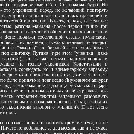
нию со штурмовиками СА и СС пожиже будут. Но
ь - это украинский народ, не желающий повторять
 на мирной акции протеста, пытаясь преодолеть и
итической оппозиции. Власть, однако, наглела все
остью, разгона Майдана (после первой из них три
 уголовные нападения и избиения оппозиционеров и
на фоне продажи собственной страны путинскому
ющих - и, наконец, государственный переворот:
ивных "законов", по большей части списанных с
 под диктовку Путина (при этом "ученики" даже
х санкций), но также весьма напоминающих и
речащих не только украинской Конституции и
язалась соблюдать, но и элементарному здравому
теперь можно привлечь по статье даже за участие в
е это было принято и подписано Януковичем аккурат
 под самодержавное седалище московского царя.
ых законов (авторы которых и не скрывают, что
ически открытым текстом запрещают разоблачать
итингующим не позволяют носить каски, чтобы их
но украинским законом о милиции). И вот этого
не стал.
сь горазды лишь произносить громкие речи, но не
 Ничего не добившись за два месяца, так и не сумев
ович и его подельники досидят на своих местах до