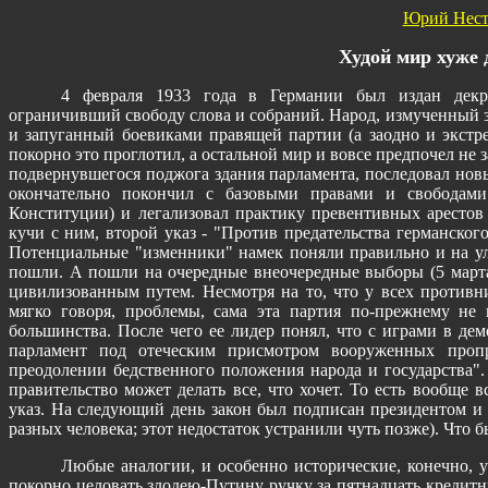
Юрий Нест
Худой мир хуже 
4 февраля 1933 года в Германии был издан декре
ограничивший свободу слова и собраний. Народ, измученный
и запуганный боевиками правящей партии (а заодно и экстре
покорно это проглотил, а остальной мир и вовсе предпочел не з
подвернувшегося поджога здания парламента, последовал новы
окончательно покончил с базовыми правами и свободами
Конституции) и легализовал практику превентивных арестов
кучи с ним, второй указ - "Против предательства германског
Потенциальные "изменники" намек поняли правильно и на ул
пошли. А пошли на очередные внеочередные выборы (5 марта
цивилизованным путем. Несмотря на то, что у всех противн
мягко говоря, проблемы, сама эта партия по-прежнему не 
большинства. После чего ее лидер понял, что с играми в дем
парламент под отеческим присмотром вооруженных пропр
преодолении бедственного положения народа и государства"
правительство может делать все, что хочет. То есть вообще 
указ. На следующий день закон был подписан президентом и 
разных человека; этот недостаток устранили чуть позже). Что б
Любые аналогии, и особенно исторические, конечно, у
покорно целовать злодею-Путину ручку за пятнадцать кредит