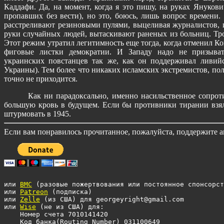
Каддафи. Да, на момент, когда я это пишу, на руках Януков
пропавших без вести), но это, боюсь, лишь вопрос времени
расстреливают резиновыми пулями, выцеливая журналистов, 
руки случайных людей, вытаскивают раненых из больниц. Тро
Этот режим утратил легитимность еще тогда, когда отменил Ко
фиговые листки демократии. И Западу надо не призыват
украинских повстанцев так же, как он поддерживал ливийс
Украины). Тем более что никаких исламских экстремистов, по
точно не приходится.
Как ни парадоксально, именно насильственное сопроти
большую кровь в будущем. Если бы противники тирании взял
штурмовать в 1945.
Если вам понравилось прочитанное, пожалуйста, поддержите 
или 
BMC
 (разовые пожертвования или постоянное спонсорст
или 
Patreon
 (подписка)

или 
Zelle
 (из США) для georgeyright@gmail.com

или 
Wise
 (не из США) для: 

    Номер счета 7010141420 

    Код банка(Routing Number) 031100649 
