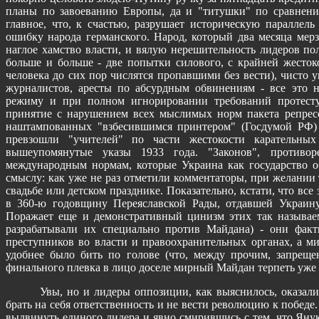
планы по завоеванию Европы, да и "титушки" по сравне
главное, что, к счастью, разрушает историческую параллел
ошибку народа германского. Народ, который два месяца мерз
наглое хамство власти, и вялую нерешительность лидеров пол
больше и больше - две попытки силового, с крайней жесток
человека до сих пор числятся пропавшими без вести), чисто
журналистов, аресты по абсурдным обвинениям - все это 
режиму и при полном игнорировании требований протесту
принятие с нарушением всех мыслимых норм пакета репресс
наштампованных "взбесившимся принтером" (Госдумой РФ)
превзошли "учителей" по части жестокости карательны
вышеупомянутые указы 1933 года. "Законов", противо
международным нормам, которые Украина как государство об
смыслу: как уже не раз отметили комментаторы, при желании 
свадьбе или детском празднике. Показательно, кстати, что вс
в 360-ю годовщину Переяславской Рады, отдавшей Украину
Поражает еще и демонстративный цинизм этих так называем
разрабатывали их специально против Майдана) - они факт
преступников во власти и правоохранительных органах, а м
удобнее было бить по голове (что, между прочим, запреще
финального плевка в лицо доселе мирный Майдан терпеть уже 
Увы, но и лидеры оппозиции, как выяснилось, оказали
брать на себя ответственность и не вести революцию к победе.
выдвинуть единого лидера и явно смирившись с тем, что Янук