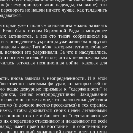
ах (к чему приводят такие надежды, см. выше), эти
 переворота не нашли ничего лучше, как талдычить
ддаваться.
который уже с полным основанием можно называть
н. Если бы к стенам Верховной Рады в минувшее
ых активистов, а все сто тысяч собравшихся на
ь, и в понедельник украинцы уже жили бы в другой
о лидеры - даже Тягнибок, которым путинолюбивые
д, всячески его удерживали. За что и наслушались,
ой из огнетушителя. В итоге, хотя к первоначальным
чилась затяжная позиционная война, каковая для
сти, вновь зависла в неопределенности. И в этой
общественно значимым фигурам, от которых сейчас
ную вещь: дежурные призывы к "сдержанности" и
фликта, сейчас контрпродуктивны. Закидывание
о совсем не то же самое, что аналогичные действия
тимо (и должно жестко пресекаться) в тех странах,
измы, чтобы добиваться своих целей легальными
 ее оппонентов не избивают ни "неустановленные
 то их оперативно отыскивают и наказывают по всей
народ имеет право на восстание - и собственно не
пу, но нынешний украинский режим идет по пути