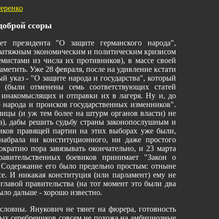
еренко
доброй ссоры
т президента "О защите германского народа",
 затяжным экономическим и политическим кризисом
мистами из числа их противников), в массе своей
аметить. Уже 28 февраля, после на удивление кстати
й указ - "О защите народа и государства", который
 (были отменены семь соответствующих статей
 инакомыслящих и отправки их в лагеря. Ну и, до
о народа и происков государственных изменников".
ицы (и уж тем более на штурм органов власти) не
), дабы решить судьбу страны законопослушным и
иков правящей партии на этих выборах уже были,
набрала ни конституционного, ни даже простого
ократию пора завязывать окончательно, и 23 марта
авительственных боевиков принимает "Закон о
. Содержание его было предельно простым: отныне
все. И никакая конституция (или парламент) ему не
главой правительства (на тот момент это были два
ыло дальше - хорошо известно.
словны. Янукович не тянет на фюрера, готовность
ных серебреников совсем не похожа на амбициозные