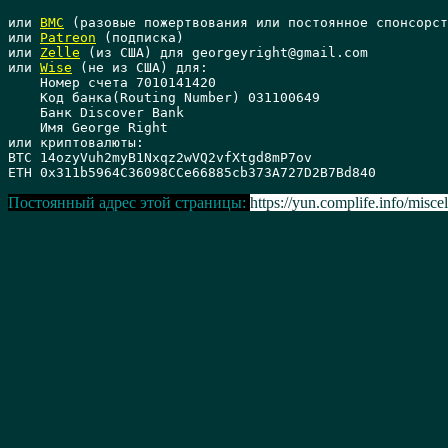
или 
BMC
 (разовые пожертвования или постоянное спонсорст
или 
Patreon
 (подписка)

или 
Zelle
 (из США) для georgeyright@gmail.com

или 
Wise
 (не из США) для: 

    Номер счета 7010141420 

    Код банка(Routing Number) 031100649 

    Банк Discover Bank 

    Имя George Right

или криптовалюты:

BTC 14ozyVuh2myB1Nxqz2wVQ2vfXtgd8mP7ov

Постоянный адрес этой страницы:
https://yun.complife.info/miscel