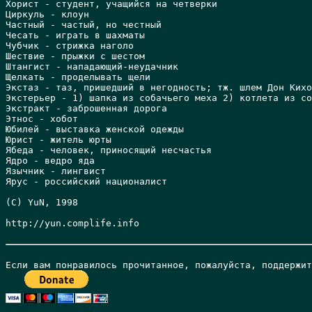
Хорист - студент, учащийся на четверки

Циркуль - клоун

Частный - частый, но честный

Чесать - играть в шахматы

Чубчик - стрижка наголо

Шествие - прыжки с шестом

Штангист - нападающий-неудачник 

Щелкать - проделывать щели

Экстаз - таз, пришедший в негодность; тж. шлем Дон Кихо
Экстерьер - 1) шапка из собачьего меха 2) котлета из со
Экстракт - заброшенная дорога

Этнос - хобот

Юбилей - выставка женской одежды

Юрист - житель юрты

Ябеда - человек, приносящий несчастья

Ядро - ведро яда

Язычник - лингвист

Ярус - российский националист

(C) YuN, 1998

http://yun.complife.info 
