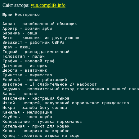
Сайт автора:
yun.complife.info
Юрий Нестеренко

Аврал - разоблаченный обманщик

Арбитр - хозяин арбы

Баранка - овца

Битюг - комплект из двух утюгов

Визажист - работник ОВИРа

Врач - лжец

Годный - двенадцатимесячный

Головотяп - палач

График - молодой граф

Датчанин - историк

Дерюга - взяточник

Единство - пиршество

Елейный - плохо работающий

Животное - 1) слабительное 2) наоборот

Задумка - положительный исход голосования в нижней пала
Занос - пенсне

Изволение - кастрация быков

Изгой - нееврей, получивший израильское гражданство

Искра - жалоба богу солнца

Каналья - мелиорация

Клубень - член клуба

Колесование - тусовка наркоманов

Котельная - приют для кошек

Кочка - повариха на корабле

Купец - любитель отдыха на воде
