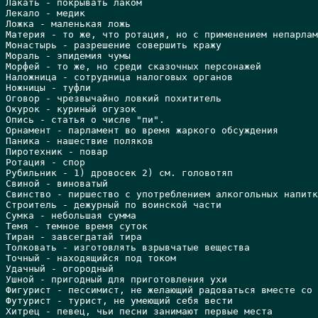
Лакать - покрывать лаком

Лекало - медик

Ложка - маленькая ложь

Материя - то же, что ротация, но с применением непарлам
Монастырь - разрешение совершить кражу

Мораль - эпидемия чумы

Морфей - то же, но среди сказочных персонажей

Hаложница - сотрудница налоговых органов

Hожницы - туфли

Оговор - чрезвычайно ловкий похититель

Окурок - куриный огузок

Опись - статья о числе "пи".

Орнамент - парламент во время жаркого обсуждения

Паника - нашествие поляков

Пиротехник - повар

Ротация - спор

Рубильник - 1) дровосек 2) см. головотяп

Свиной - виноватый

Свинство - пиршество с употреблением алкогольных напитк
Строитель - дежурный по воинской части

Сумка - небольшая сумма

Темя - темное время суток

Тиран - завсегдатай тира

Толковать - изготовлять взрывчатые вещества

Точный - находящийся под током

Удачный - огородный

Ушной - пригодный для приготовления ухи

Фигурист - пессимист, не желающий радоваться вместе со 
Футурист - турист, не умеющий себя вести

Хитрец - певец, чьи песни занимают первые места
