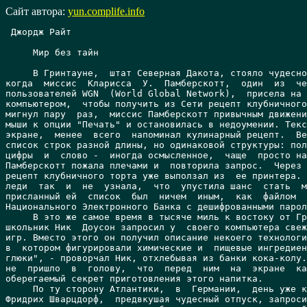
Сайт автора:
yun.complife.info
 Джордж Райт

     Мир без тайн

     В Гринтауне,  штат Северная Дакота, стояло чудесное субботнее утро,
когда  миссис  Кларисса  У.  Памберскотт,  один  из  четырех  миллиардов
пользователей WGN  (World Global Network),  присела на  стул перед своим
компьютером,  чтобы получить из Сети рецепт клубничного торта. Индикатор
мигнул пару  раз,  миссис Памберскотт привычным движением подвела курсор
мыши к опции "Печать" и остановилась в недоумении. Текст, появившийся на
экране,  менее  всего  напоминал кулинарный рецепт.  Весь  экран занимал
список строк разной длины, но одинаковой структуры: полное имя, какие-то
цифры  и  слово -  иногда осмысленное,  чаще  просто набор букв.  Миссис
Памберскотт пожала плечами и  повторила запрос.  Через  несколько секунд
рецепт клубничного торта уже выползал из  ее принтера.  Почтенная старая
леди  так  и  не  узнала,  что  упустила шанс  стать  миллионершей,  ибо
присланный ей  список  был  ничем  иным,  как  файлом  клиентов  Первого
Национального Электронного Банка с дешифрованными паролями доступа.
     В это же самое время в тысяче миль к востоку от Гринтауна 15-летний
школьник Ник  Доусон запросил у  своего компьютера свежий список сетевых
игр. Вместо этого он получил описание некоего технологического процесса,
в  котором фигурировали химические и  пищевые ингредиенты.  "Что еще  за
глюки", - проворчал Ник, отхлебывая из банки кока-колу. Ему, разумеется,
не  пришло  в  голову,  что  перед  ним  на  экране  как  раз  тщательно
оберегаемый секрет приготовления этого напитка.
     По ту сторону Атлантики,  в  Германии,  день уже клонился к вечеру.
Фридрих Шварцдорф,  предвкушая чудесный отпуск, запросил в Сети данные о
туристических компаниях,  работающих с  курортами южной  Европы.  Однако
получил  он  обширный  файл  с  именами,   фотографиями  и  текстами  на
английском языке,  похожими на биографические справки. Герр Шварцдорф не
мог похвастаться хорошим знанием английского, однако его познаний вполне
хватило, чтобы понять слово Interpol.
     Еще    дальше   к    востоку   генеральный   менеджер   Варшавского
представительства IBM  Рональд Ф.  Купер связался через Сеть  с  главным
офисом,  чтобы  получить некую конфиденциальную информацию.  Информация,
выданная ему компьютером,  действительно оказалась конфиденциальной,  да
еще какой!  "Десерт Поинт",  -  читал он,  - "база ракет стратегического
назначения.  32  пусковые шахты.  Оснащение..."  Вероятнее всего,  Купер
принял бы  это за  розыгрыш,  если бы  некогда не  участвовал в  крупном
военном  проекте  и  не  знал,   что  база  Десерт  Поинт  действительно
существует.   Через  несколько  секунд  он  уже  звонил  в  американское
посольство.

     -Сэр, на связи генерал МакДауэл.
     -Пошлите его к черту! Мне пока нечем его утешить.
     -Невозможно, сэр, он настаивает.
     Доктор Стэнтон нехотя взял трубку.
     -Стэнтон,  что такое творится,  черт побери?! - загрохотал генерал.
-Почему  национальные секреты  США  разлетаются по  всему  миру,  словно
рекламные проспекты?
     -Не знаю, сэр, - устало произнес Стэнтон. -Могу только подтвердить,
что это происходит везде, а не только у нас. Не далее как 10 минут назад
мой личный компьютер выплюнул 5 мегабайт досье русской контрразведки.  А
до этого - секретный циркуляр руководства Компартии Китая.
     -Надеюсь, вы сохраняете эту информацию?
     -Разумеется,  но не уверен,  что от этого будет большая польза. Они
тоже уже знают о нас достаточно.
     -Компьютеры всех служб, связанных с национальной безопасностью, уже
отключены от Сети, - уверенным тоном возразил генерал.
     -И  какова  теперь эффективность работы этих  служб?  -  усмехнулся
доктор Стэнтон.
     -Дерьмо,   -   выругался  МакДауэл,   -   действительно  все  почти
парализовано.  Но ведь это временно,  пока вы не найдете выхода.  Ищите,
черт побери!
     -Мы стараемся,  но ничего не можем обещать.  То, что происходит, не
просто беспрецедентно - оно абсолютно невозможно.
     -Должно быть,  это какой-то вирус, - заявил генерал уверенным тоном
дилетанта. -Или проделки хакеров.
     -Ни    один   вирус   не   может   вскрыть   систему,    защищенную
сертифицированными способами,  -  популярно объяснил доктор.  -Для этого
потребуются тысячи лет  полного перебора комбинаций,  даже если работать
на  сотне  компьютеров одновременно.  Конечно,  в  системах  бывают  так
называемые дыры  и  черные входы,  которыми пользуются хакеры,  бывает и
личная халатность пользователей.  Этим можно объяснить единичные утечки,
но не то, что творится сейчас по всему миру.
     -Вы,  надеюсь,  понимаете,  что  если  проблема не  будет  решена в
течение ближайших часов, весь ваш отдел вылетит с работы?
     Стэнтон потерял терпение.
     -Генерал,  если на Землю будет падать комета,  я не думаю,  что вам
поможет увольнение астрономов! - рявкнул он и повесил трубку.
     Один из компьютеров пискнул,  сообщая о  принятии очередного файла.
Доктор Моррисон взглянул на экран и брезгливо фыркнул.
     -Что там, Боб? - безразлично спросил Стэнтон.
     -Порнуха какая-то.
     -Что ж, информация "не для всех" бывает разная...
     Вошел Стивенс с  кучей распечаток и  свалил их в металлический ящик
для мусора.
     -Все безнадежно, - сообщил он. -Чтобы как-то анализировать процессы
такого  масштаба,  мы  должны задействовать ресурсы Сети  -  той  самой,
которой мы теперь не доверяем.
     -У меня возникла идея,  -  сказал Моррисон.  -Только что,  Джим, ты
говорил о сотне компьютеров. Но ведь в Сети их 4 миллиарда.
     -Ты полагаешь, что кто-то мог получить доступ ко всем ресурсам Сети
одновременно? - скептически скривился Стэнтон. -Но это невозможно. Чисто
технологически.  Во-первых,  для  этого  надо  сразу иметь абсолютно все
права доступа.  Потом,  один компьютер просто не справится с управлением
Сетью  в  целом.  Ну  и,  наконец,  четыре  миллиарда компьютеров общими
усилиями могли бы  вскрыть несколько штук паролей,  но  ведь,  по  нашим
данным, вскрытых систем уже миллионы.
     -Правильно.  С  одного компьютера сделать такое нельзя.  И  даже со
всех  компьютеров какой-нибудь из  спецслужб.  Значит,  мы  имеем дело с
процессами на макроуровне. Процессами, охватывающими всю Сеть.
     -Только  не  надо  рассказывать мне  сказки  о  машинном разуме!  -
Стэнтон  брезгливо  поморщился.   -   На   эту   тему  написано  столько
фантастических рассказов,  что  это  уже  неоригинально.  Нам  прекрасно
известно,  что Сеть не  может обладать самосознанием.  Да,  4  миллиарда
достаточно сложных компьютеров связаны между собой...  и  все же уровень
сложности этой  системы  существенно ниже,  чем  сложность человеческого
мозга.
     -Я  и  не  думаю,  что  мы  создали  разумное существо,  -  ответил
Моррисон.  -Разум - это вершина эволюции, было бы странно начать сразу с
вершины.   Я  полагаю,   что  Сеть,  в  некотором  смысле,  стала  живым
организмом. Достаточно примитивным, но живым, - он отмахнулся от попыток
коллег  возразить.   -Организм,  у  которого  вместо  обмена  веществ  -
информационный обмен.  Почему бы нет?  И в этом случае любые препятствия
на  пути  свободной  циркуляции информации,  все  эти  защиты  и  пароли
воспринимаются таким организмом как  некие закупорки,  как патология,  с
которой  необходимо бороться.  Сегодня  как  раз  иммунная система  Сети
сумела справиться с болезнью, и информация хлынула беспрепятственно.
     -Ну и каким же образом?  - усмехнулся Стэнтон. -Чем бы ни была Сеть
на самом деле, законов физики это не отменяет. Полный перебор для многих
миллионов паролей за реальное время все равно невозможен.
     -А  он и  не нужен,  -  возразил Моррисон.  -Каждая система когдато
бывает открытой - ведь должны работать с ней пользователи, имеющие права
доступа. Предположим, что такая система способна запомнить это состояние
и  восстановить его.  Индивидуальный компьютер,  конечно,  до  такого не
додумается, но под управлением Сети в целом...
     -По-твоему, мы можем доложить подобное МакДауэлу?
     -А что,  есть другие объяснения?  -  пожал плечами Моррисон.  -Надо
смотреть правде в глаза.  Мы знаем, что конкретные пользователи не могут
быть  виновными в  происходящем;  значит,  действует сама Сеть -  больше
просто некому.
     -Черт побери, - сказал Стэнтон. -Черт. Черт.
     -По-моему,   это  не  так  уж  страшно,   -  подал  голос  Стивенс.
-Человечество обходилось  без  глобальных  компьютерных сетей  до  конца
прошлого века.  Мы будем отброшены в двадцатое столетие. Не в пятое и не
в пятнадцатое. Это можно пережить.
     -Положим,  в двадцатом столетии было пролито крови на пару порядков
больше,  чем в пятом или в пятнадцатом,  - усмехнулся Моррисон. -Но дело
не в этом. Вы читали "Робинзона Крузо", джентльмены?
     -На редкость скучная книга,  -  заметил Стэнтон. -Я так и не осилил
ее в детстве. Но причем тут она?
     -Она написана теоретиком, который полагал, что раз дикари разводили
огонь трением,  то и цивилизованный человек может проделать то же самое.
Когда  же  различные  путешественники пытались  проверить  эту  идею  на
практике,  оказалось,  что  она полностью несостоятельна.  Мы  не  можем
просто вернуться к  технологиям прошлого.  Наш  мир слишком изменился по
сравнению с  двадцатым веком.  Нет ни одной сферы деятельности,  которая
обходилась бы без WGN.  Ликвидируйте Сеть сейчас - и завтра производство
остановится,  в домах исчезнет свет и тепло, с неба посыплются самолеты,
а   атомные  станции  взлетят  на  воздух.   Инфраструктура  современной
цивилизации слишком сложна, и только Сеть может ее контролировать.
     -Значит,  по-твоему...  - нервная усмешка искривила рот Стэнтона, -
миру пришел конец?
     -Я   так  не  думаю.   Человечество  веками  использовало  домашних
животных. Сеть - всего лишь новая полезная форма жизни. Она не враждебна
нам. Ведь до сих пор нет сообщений о крупных катастрофах по вине Сети.
     -Меня самого это удивляет. Весь этот хаос...
     -Хаос  постепенно сходит  на  нет,  -  заметил  Стивенс,  глядя  на
дисплей. -Количество спонтанно передаваемой информации умен