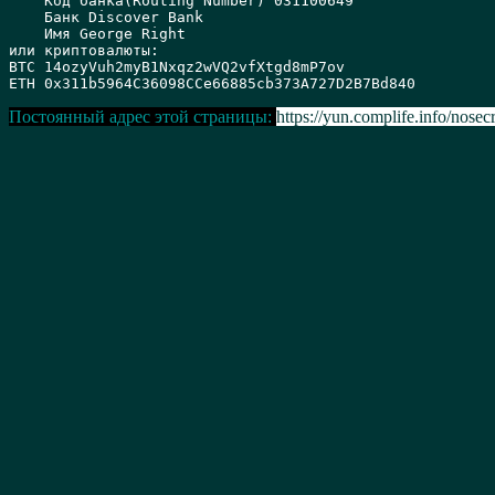
    Код банка(Routing Number) 031100649 

    Банк Discover Bank 

    Имя George Right

или криптовалюты:

BTC 14ozyVuh2myB1Nxqz2wVQ2vfXtgd8mP7ov

Постоянный адрес этой страницы:
https://yun.complife.info/nosecr