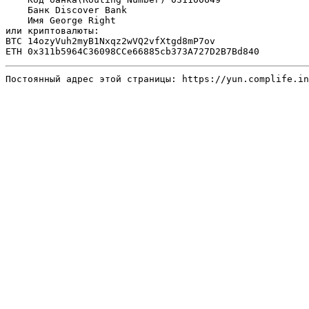
    Банк Discover Bank 

    Имя George Right

или криптовалюты:

BTC 14ozyVuh2myB1Nxqz2wVQ2vfXtgd8mP7ov

Постоянный адрес этой страницы: 
https://yun.complife.in