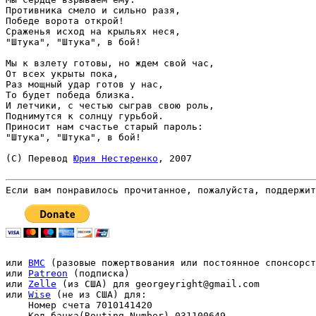
Противника смело и сильно разя,

Победе ворота открой!

Сраженья исход на крыльях неся,

"Штука", "Штука", в бой!

Мы к взлету готовы, но ждем свой час,

От всех укрыты пока,

Раз мощный удар готов у нас,

То будет победа близка.

И летчики, с честью сыграв свою роль,

Поднимутся к солнцу гурьбой.

Приносит нам счастье старый пароль:

"Штука", "Штука", в бой!

(С) Перевод 
Юрия Нестеренко
, 2007

Если вам понравилось прочитанное, пожалуйста, поддержит
или 
BMC
 (разовые пожертвования или постоянное спонсорст
или 
Patreon
 (подписка)

или 
Zelle
 (из США) для georgeyright@gmail.com

или 
Wise
 (не из США) для: 

    Номер счета 7010141420 

    Код банка(Routing Number) 031100649 
