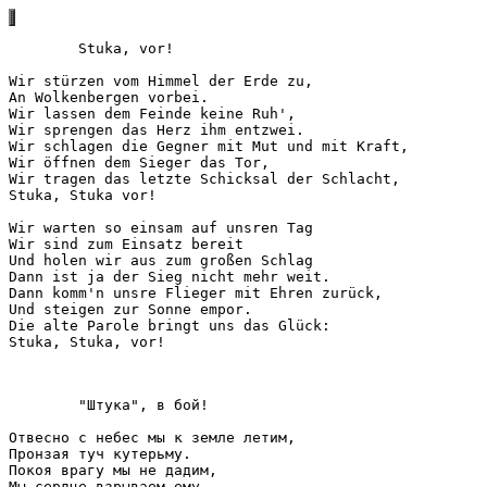
	Stuka, vor!

Wir stürzen vom Himmel der Erde zu,

An Wolkenbergen vorbei.

Wir lassen dem Feinde keine Ruh',

Wir sprengen das Herz ihm entzwei.

Wir schlagen die Gegner mit Mut und mit Kraft,

Wir öffnen dem Sieger das Tor,

Wir tragen das letzte Schicksal der Schlacht,

Stuka, Stuka vor!

Wir warten so einsam auf unsren Tag

Wir sind zum Einsatz bereit

Und holen wir aus zum großen Schlag

Dann ist ja der Sieg nicht mehr weit.

Dann komm'n unsre Flieger mit Ehren zurück,

Und steigen zur Sonne empor.

Die alte Parole bringt uns das Glück:

Stuka, Stuka, vor!

	"Штука", в бой!

Отвесно с небес мы к земле летим,

Пронзая туч кутерьму.

Покоя врагу мы не дадим,

Мы сердце взрываем ему.
