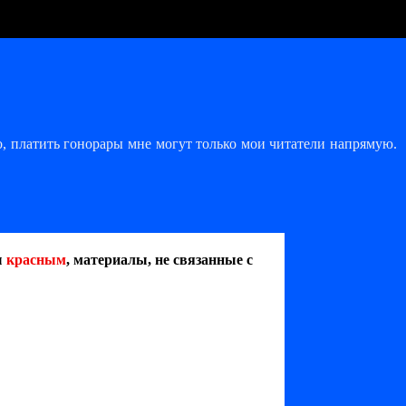
, платить гонорары мне могут только мои читатели напрямую.
ы
красным
, материалы, не связанные с