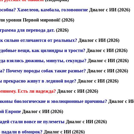
особна? Хамелеон, камбала, головоногие
Диалог с ИИ (2026)
гли уровня Первой мировой!
(2026)
рамма для перевода дат.
(2026)
к сильно отличаются от реальных?
Диалог с ИИ (2026)
удобные вещи, как цилиндры и трости?
Диалог с ИИ (2026)
уда взялись дюжины, минуты, секунды?
Диалог с ИИ (2026)
ога? Почему породы собак такие разные?
Диалог с ИИ (2026)
ы прекрасно живут в ледяной воде?
Диалог с ИИ (2026)
енному. Есть ли надежда?
Диалог с ИИ (2026)
каковы биологические и эволюционные причины?
Диалог с ИИ
ой Европе
Диалог с ИИ (2026)
адей стали вовсе не пулеметы
Диалог с ИИ (2026)
 падали в обморок?
Диалог с ИИ (2026)