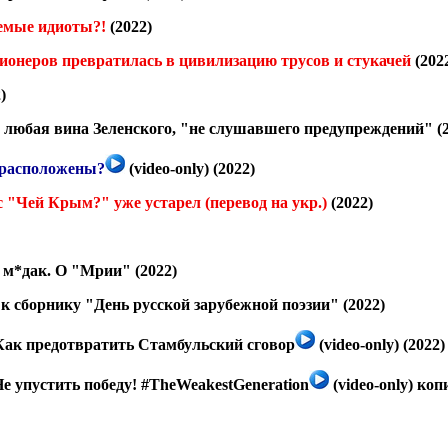
емые идиоты?!
(2022)
ионеров превратилась в цивилизацию трусов и стукачей
(202
)
 любая вина Зеленского, "не слушавшего предупреждений"
(2
о расположены?
(video-only) (2022)
с "Чей Крым?" уже устарел
(перевод на укр.)
(2022)
- м*дак. О "Мрии"
(2022)
к сборнику "День русской зарубежной поэзии"
(2022)
Как предотвратить Стамбульский сговор
(video-only) (2022)
е упустить победу! #TheWeakestGeneration
(video-only)
коп