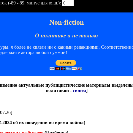
к (-89 - 89, минус для ю.ш.):
Non-fiction
О политике и не только
ры, я более не связан ни с какими редакциями. Соответственно
оддержите автора любой суммой!
еизменно актуальные публицистические материалы выделен
политикой -
синим
]
07.26]
-2024 об их поведении во время войны)
их русских не бывает
(Подборка)