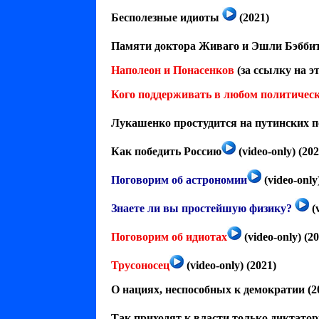
Бесполезные идиоты
(2021)
Памяти доктора Живаго и Эшли Бэбби
Наполеон и Понасенков
(за ссылку на э
Кого поддерживать в любом политическ
Лукашенко простудится на путинских п
Как победить Россию
(video-only) (202
Поговорим об астрономии
(video-only
Знаете ли вы простейшую физику?
(v
Поговорим об идиотах
(video-only) (20
Трусоносец
(video-only) (2021)
О нациях, неспособных к демократии
(2
Так приходят к власти только диктато