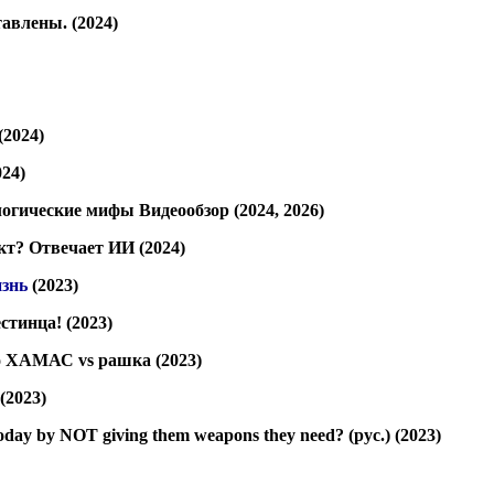
тавлены.
(2024)
(2024)
24)
логические мифы
Видеообзор
(2024, 2026)
кт? Отвечает ИИ
(2024)
изнь
(2023)
естинца!
(2023)
ро ХАМАС vs рашка
(2023)
(2023)
today by NOT giving them weapons they need? (рус.)
(2023)