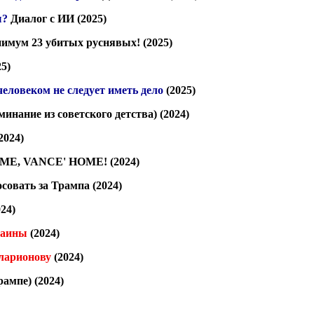
ы?
Диалог с ИИ (2025)
имум 23 убитых руснявых!
(2025)
5)
человеком не следует иметь дело
(2025)
инание из советского детства)
(2024)
2024)
ME, VANCE' HOME!
(2024)
осовать за Трампа
(2024)
24)
раины
(2024)
ларионову
(2024)
рампе)
(2024)