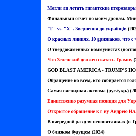
Могли ли летать гигантские птерозавр
Финальный отчет по моим дронам. Мин
"Г" vs. "Х". Звернення до українців
(202
О красных линиях. 10 gризнаков, что с 
О твердокаменных коммунистах (воспом
Что Зеленский должен сказать Трампу
(
GOD BLAST AMERICA - TRUMP’S HO
Обращение ко всем, кто собирается гол
Самая очевидная аксиома (рус./укр.)
(20
Единственно разумная позиция для Ук
Открытое обращение к г-ну Андрею Ил
В очередной раз для непонятливых (о Т
О близком будущем
(2024)