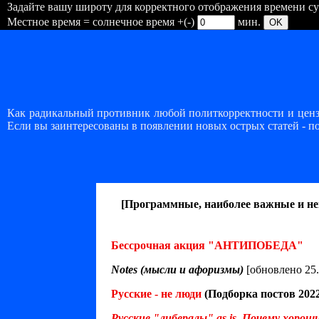
Задайте вашу широту для корректного отображения времени суто
Местное время = солнечное время +(-)
мин.
Как радикальный противник любой политкорректности и цензу
Если вы заинтересованы в появлении новых острых статей - п
[Программные, наиболее важные и н
Бессрочная акция "АНТИПОБЕДА"
Notes (мысли и афоризмы)
[обновлено 25.
Русские - не люди
(Подборка постов 2022
Русские "либералы" as is. Почему хорош